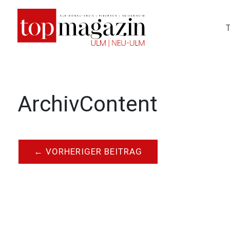
Zum
Inhalt
springen
ArchivContent
←
VORHERIGER BEITRAG