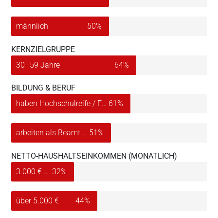
männlich
50%
KERNZIELGRUPPE
30–59 Jahre
64%
BILDUNG & BERUF
haben Hochschulreife / Fachhochschulreife und/oder einen Hochschulabschluss
61%
arbeiten als Beamte, leitende Angestellte oder Selbstständige
51%
NETTO-HAUSHALTSEINKOMMEN (MONATLICH)
3.000 € bis 4.999 €
32%
über 5.000 €
44%