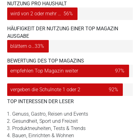
NUTZUNG PRO HAUSHALT
wird von 2 oder mehr Personen im Haushalt gelesen
56%
HÄUFIGKEIT DER NUTZUNG EINER TOP MAGAZIN
AUSGABE
blättern oder zu lesen 4-mal und häufiger
33%
BEWERTUNG DES TOP MAGAZINS
empfehlen Top Magazin weiter
97%
vergeben die Schulnote 1 oder 2
92%
TOP INTERESSEN DER LESER
Genuss, Gastro, Reisen und Events
Gesundheit, Sport und Freizeit
Produktneuheiten, Tests & Trends
Bauen, Einrichten & Wohnen