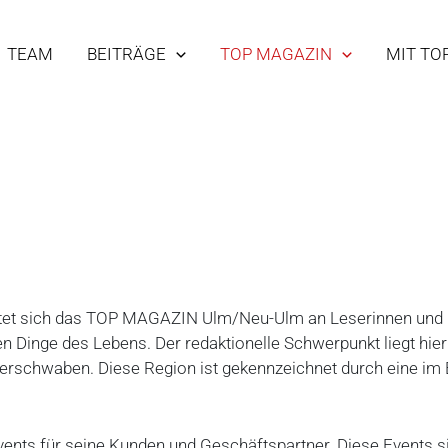
TEAM
BEITRÄGE
TOP MAGAZIN
MIT TO
htet sich das TOP MAGAZIN Ulm/Neu-Ulm an Leserinnen und Le
en Dinge des Lebens. Der redaktionelle Schwerpunkt liegt h
rschwaben. Diese Region ist gekennzeichnet durch eine im 
nts für seine Kunden und Geschäftspartner. Diese Events s