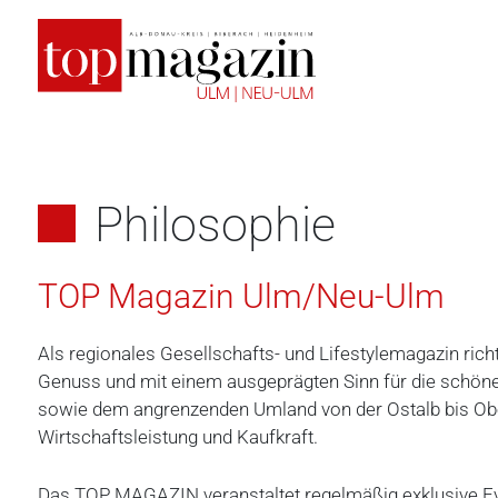
Zum
Inhalt
springen
Philosophie
TOP Magazin Ulm/Neu-Ulm
Als regionales Gesellschafts- und Lifestylemagazin ric
Genuss und mit einem ausgeprägten Sinn für die schön
sowie dem angrenzenden Umland von der Ostalb bis Obe
Wirtschaftsleistung und Kaufkraft.
Das TOP MAGAZIN veranstaltet regelmäßig exklusive Eve