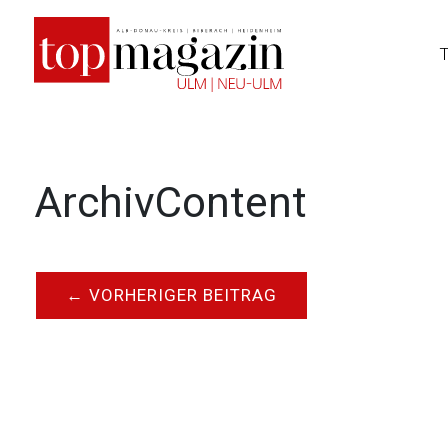
Zum
Inhalt
springen
ArchivContent
←
VORHERIGER BEITRAG