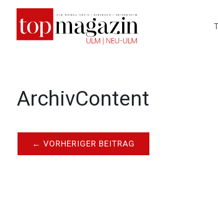
Zum
Inhalt
springen
ArchivContent
←
VORHERIGER BEITRAG