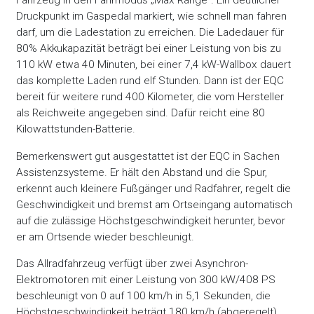
Fahrzeug in den Fahrmodus „Max Range“. Ein deutlicher
Druckpunkt im Gaspedal markiert, wie schnell man fahren
darf, um die Ladestation zu erreichen. Die Ladedauer für
80% Akkukapazität beträgt bei einer Leistung von bis zu
110 kW etwa 40 Minuten, bei einer 7,4 kW-Wallbox dauert
das komplette Laden rund elf Stunden. Dann ist der EQC
bereit für weitere rund 400 Kilometer, die vom Hersteller
als Reichweite angegeben sind. Dafür reicht eine 80
Kilowattstunden-Batterie.
Bemerkenswert gut ausgestattet ist der EQC in Sachen
Assistenzsysteme. Er hält den Abstand und die Spur,
erkennt auch kleinere Fußgänger und Radfahrer, regelt die
Geschwindigkeit und bremst am Ortseingang automatisch
auf die zulässige Höchstgeschwindigkeit herunter, bevor
er am Ortsende wieder beschleunigt.
Das Allradfahrzeug verfügt über zwei Asynchron-
Elektromotoren mit einer Leistung von 300 kW/408 PS
beschleunigt von 0 auf 100 km/h in 5,1 Sekunden, die
Höchstgeschwindigkeit beträgt 180 km/h (abgeregelt).