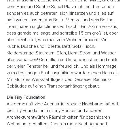
Wohnmaschine bezeichnet – in der Ulmer Mitte, direkt auf
dem Hans-und-Sophie-Scholl-Platz nicht nur bestaunen,
sondern es auch betreten, sich hinsetzen und alles auf
sich wirken lassen. Van Bo Le-Mentzel und sein Berliner
Team haben unglaubliches vollbracht: Ein 2-Zimmer-Haus,
dass gerade mal sage und schreibe 15 qm groß ist, aber
alles beinhaltet, was man zum Wohnen braucht: Mini-
Küche, Dusche und Toilette, Bett, Sofa, Tisch,
Kleiderstange, Stauraum, Ofen, Licht, Strom und Wasser –
alles vorhanden! Gemütlich und kuschelig ist es und dank
der vielen Fenster hell und freundlich. Und als Hommage
zum diesjährigen Bauhausjubiläum wurde dieses Haus als
Miniatur des Werkstattflügels des Dessauer Bauhaus-
Gebäudes auf einen Transportanhänger gebaut.
Die Tiny Foundation
Als gemeinnützige Agentur für soziale Nachbarschaft will
die Tiny Foundation mit Tiny Houses und anderen
Architekturentwürfen Räumlichkeiten für bezahlbaren
Wohnraum gestalten. Dadurch mehr Nachbarschaft