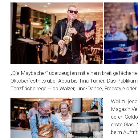
„Die Maybacher“ überzeugten mit einem breit gefächerte
Oktoberfesthits über Abba bis Tina Turner. Das Publikum l
Tanzfläche rege – ob Walzer, Line-Dance, Freestyle od
Weil zu jed
Magazin Ver
deren Goldo
erste Glas.
beim Auftri