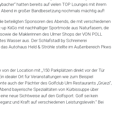
bacher“ hatten bereits auf vielen TOP Lounges mit ihrem
m Abend in großer Bandbesetzung nochmals mächtig auf!
ie beteiligten Sponsoren des Abends, die mit verschiedenen
-up KiiGo mit nachhaltiger Sportmode aus Naturfasern, die
lm sowie die Maklerinnen des Ulmer Shops der VON POLL
rtes Wasser aus. Der Schlafstadl by Schreinerei
 das Autohaus Held & Ströhle stellte im Außenbereich Pkws
von der Location mit „150 Parkplätzen direkt vor der Tür
in idealer Ort für Veranstaltungen wie zum Beispiel
nte auch der Pächter des Golfclub Ulm Restaurants „Grüezi“,
Abend bayerische Spezialitäten von Kürbissuppe über
eine neue Sichtweise auf den Golfsport. Golf sei kein
 Eleganz und Kraft auf verschiedenen Leistungsleveln.“ Bei