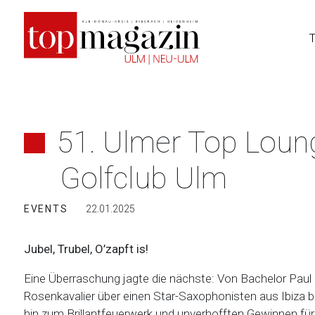
Zum
Inhalt
springen
51. Ulmer Top Loung
Golfclub Ulm
EVENTS
22.01.2025
Jubel, Trubel, O’zapft is!
Eine Überraschung jagte die nächste: Von Bachelor Paul 
Rosenkavalier über einen Star-Saxophonisten aus Ibiza b
hin zum Brillantfeuerwerk und unverhofften Gewinnen für