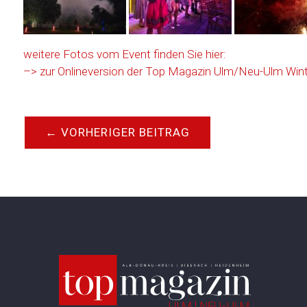
weitere Fotos vom Event finden Sie hier:
–> zur Onlineversion der Top Magazin Ulm/Neu-Ulm Win
←
VORHERIGER BEITRAG