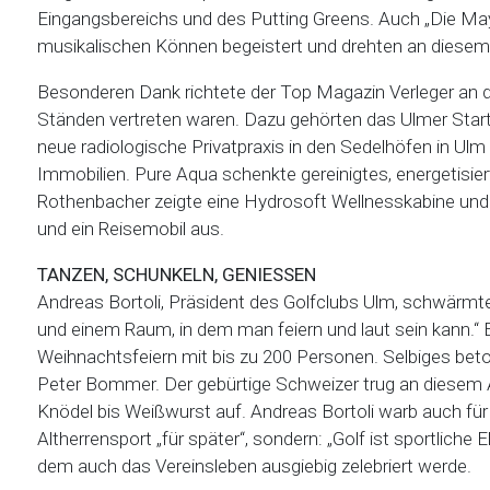
Eingangsbereichs und des Putting Greens. Auch „Die May
musikalischen Können begeistert und drehten an diese
Besonderen Dank richtete der Top Magazin Verleger an d
Ständen vertreten waren. Dazu gehörten das Ulmer Start
neue radiologische Privatpraxis in den Sedelhöfen in U
Immobilien. Pure Aqua schenkte gereinigtes, energetisie
Rothenbacher zeigte eine Hydrosoft Wellnesskabine und
und ein Reisemobil aus.
TANZEN, SCHUNKELN, GENIESSEN
Andreas Bortoli, Präsident des Golfclubs Ulm, schwärmte 
und einem Raum, in dem man feiern und laut sein kann.“ E
Weihnachtsfeiern mit bis zu 200 Personen. Selbiges beto
Peter Bommer. Der gebürtige Schweizer trug an diesem 
Knödel bis Weißwurst auf. Andreas Bortoli warb auch für 
Altherrensport „für später“, sondern: „Golf ist sportliche
dem auch das Vereinsleben ausgiebig zelebriert werde.