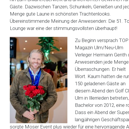
Gäste. Dazwischen Tanzen, Schunkeln, Genießen und je
Menge gute Laune in schönsten Trachtenlooks.
Übereinstimmende Meinung der Anwesenden: Die 51. T
Lounge war eine der stimmungsvollsten überhaupt!
Zu Beginn versprach TOP
Magazin Ulm/Neu-Ulm
Verleger Hermann Genth 
Anwesenden jede Menge
Überraschungen. Er hielt
Wort. Kaum hatten die ru
150 geladenen Gäste an
diesem Abend den Golf C
Ulm in Illerrieden betret
Bachelor von 2012, eine ro
Dass ein Abend der Superla
langjährigen Geschäftspa
sorgte Moser Event plus wieder für eine hervorragende 