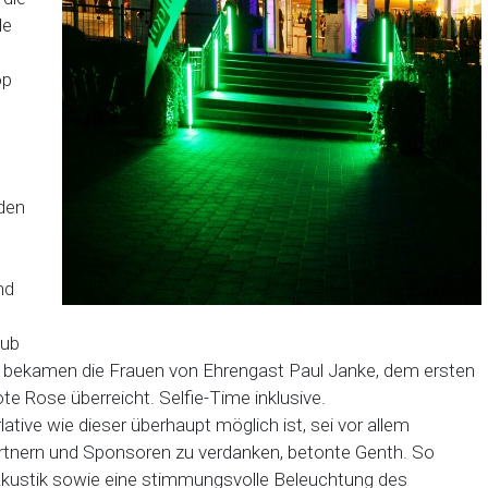
de
op
den
nd
lub
en, bekamen die Frauen von Ehrengast Paul Janke, dem ersten
te Rose überreicht. Selfie-Time inklusive.
tive wie dieser überhaupt möglich ist, sei vor allem
rtnern und Sponsoren zu verdanken, betonte Genth. So
Akustik sowie eine stimmungsvolle Beleuchtung des