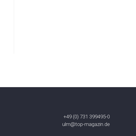
+49 (0) 731 399495-0
ulm@top-magazin.de