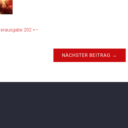
terausgabe 202 <–
NÄCHSTER BEITRAG
→