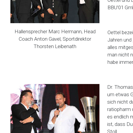
Oettel und 
BBU’01 Gmb
Hallensprecher Marc Hermann, Head
Oettel beze
Coach Anton Gavel, Sportdirektor
Jahren und 
Thorsten Leibenath
alles mitges
man nicht n
habe immer 
Dr. Thomas S
um etwas Gr
sich nicht 
ratiopharm 
es endlich 
ist, dass Du
Stoll.