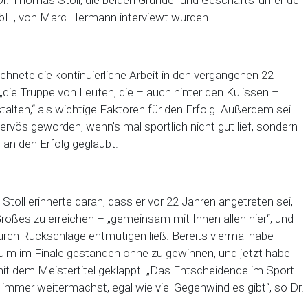
Dr. Thomas Stoll, die beiden Gründer und Geschäftsführer der
H, von Marc Hermann interviewt wurden.
ichnete die kontinuierliche Arbeit in den vergangenen 22
„die Truppe von Leuten, die – auch hinter den Kulissen –
talten,“ als wichtige Faktoren für den Erfolg. Außerdem sei
ervös geworden, wenn’s mal sportlich nicht gut lief, sondern
an den Erfolg geglaubt.
toll erinnerte daran, dass er vor 22 Jahren angetreten sei,
oßes zu erreichen – „gemeinsam mit Ihnen allen hier“, und
durch Rückschläge entmutigen ließ. Bereits viermal habe
ulm im Finale gestanden ohne zu gewinnen, und jetzt habe
mit dem Meistertitel geklappt. „Das Entscheidende im Sport
 immer weitermachst, egal wie viel Gegenwind es gibt“, so Dr.