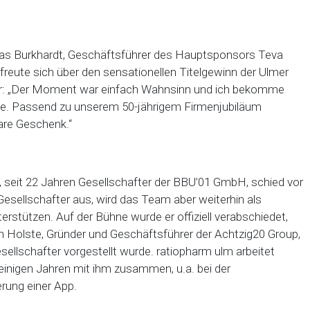
as Burkhardt, Geschäftsführer des Hauptsponsors Teva
 freute sich über den sensationellen Titelgewinn der Ulmer
er: „Der Moment war einfach Wahnsinn und ich bekomme
he. Passend zu unserem 50-jährigem Firmenjubiläum
are Geschenk.“
i, seit 22 Jahren Gesellschafter der BBU’01 GmbH, schied vor
Gesellschafter aus, wird das Team aber weiterhin als
rstützen. Auf der Bühne wurde er offiziell verabschiedet,
an Holste, Gründer und Geschäftsführer der Achtzig20 Group,
sellschafter vorgestellt wurde. ratiopharm ulm arbeitet
 einigen Jahren mit ihm zusammen, u.a. bei der
ung einer App.