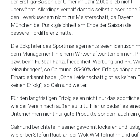
der Erstliga-Saison der Ulmer im Jahr 2.000 blieb nicht
unerwähnt. Allerdings verhalf damals selbst dieser hohe 
den Leverkusenern nicht zur Meisterschaft, da Bayern
München bei Punktgleichheit am Ende der Saison die
bessere Tordifferenz hatte.
Die Eckpfeiler des Sportmanagements seien identisch m
dem Management in einem Wirtschaftsunternehmen: Prod
bzw. beim Fußball Fanzufriedenheit, Werbung und PR. Wic
reinzubringen“, so Calmund. 85-90% des Erfolgs hänge d
Erhard erkannt habe. „Ohne Leidenschaft gibt es keinen E
keinen Erfolg“, so Calmund weiter.
Für den langfristigen Erfolg seien nicht nur das sportlic
wie der Verein nach außen auftritt. Hierfür bedarf es ei
Unternehmen nicht nur gute Produkte sondern auch ein
Calmund berichtete in seiner gewohnt lockeren und lustig
wie er bei Stefan Raab an der Wok WM teilnahm und auf 