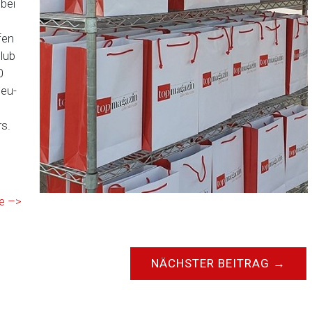
bei
fen
lub
0
Neu-
ers.
ie –>
NÄCHSTER BEITRAG
→