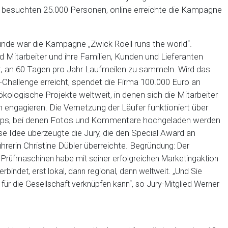
besuchten 25.000 Personen, online erreichte die Kampagne
unde war die Kampagne „Zwick Roell runs the world“.
d Mitarbeiter und ihre Familien, Kunden und Lieferanten
t, an 60 Tagen pro Jahr Laufmeilen zu sammeln. Wird das
f-Challenge erreicht, spendet die Firma 100.000 Euro an
ökologische Projekte weltweit, in denen sich die Mitarbeiter
 engagieren. Die Vernetzung der Läufer funktioniert über
ps, bei denen Fotos und Kommentare hochgeladen werden
e Idee überzeugte die Jury, die den Special Award an
rerin Christine Dübler überreichte. Begrün
dung: Der
ür Prüfmaschinen habe mit seiner erfolgreichen Marketingaktion
bindet, erst lokal, dann regional, dann weltweit. „Und Sie
für die Gesellschaft verknüpfen kann“, so Jury-Mitglied Werner