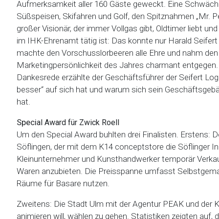
Aufmerksamkeit aller 160 Gäste geweckt. Eine Schwäch
Süßspeisen, Skifahren und Golf, den Spitznahmen „Mr. Per
großer Visionär, der immer Vollgas gibt, Oldtimer liebt und
im IHK-Ehrenamt tätig ist: Das konnte nur Harald Seifert 
machte den Vorschusslorbeeren alle Ehre und nahm den P
Marketingpersönlichkeit des Jahres charmant entgegen. 
Dankesrede erzählte der Geschäftsführer der Seifert Logi
besser“ auf sich hat und warum sich sein Geschäftsge
hat.
Speci
al Award für Zwick Roe
ll
Um den Special Award buhlten drei Finalisten. Erstens: 
Söflingen, der mit dem K14 conceptstore die Söflinger I
Kleinunternehmer und Kunsthandwerker temporär Verkauf
Waren anzubieten. Die Preisspanne umfasst Selbstgemac
Räume für Basare nutzen.
Zweitens: Die Stadt Ulm mit der Agentur PEAK und der
animieren will, wählen zu gehen. Statistiken zeigten auf, 