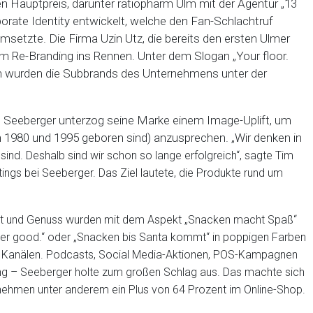
n Hauptpreis, darunter ratiopharm Ulm mit der Agentur „13
orate Identity entwickelt, welche den Fan-Schlachtruf
msetzte. Die Firma Uzin Utz, die bereits den ersten Ulmer
em Re-Branding ins Rennen. Unter dem Slogan „Your floor.
n wurden die Subbrands des Unternehmens unter der
n Seeberger unterzog seine Marke einem Image-Uplift, um
en 1980 und 1995 geboren sind) anzusprechen. „Wir denken in
sind. Deshalb sind wir schon so lange erfolgreich“, sagte Tim
ngs bei Seeberger. Das Ziel lautete, die Produkte rund um
eit und Genuss wurden mit dem Aspekt „Snacken macht Spaß“
uper good.“ oder „Snacken bis Santa kommt“ in poppigen Farben
n Kanälen. Podcasts, Social Media-Aktionen, POS-Kampagnen
ng – Seeberger holte zum großen Schlag aus. Das machte sich
neh
men unter anderem ein Plus von 64 Prozent im Online-Shop.