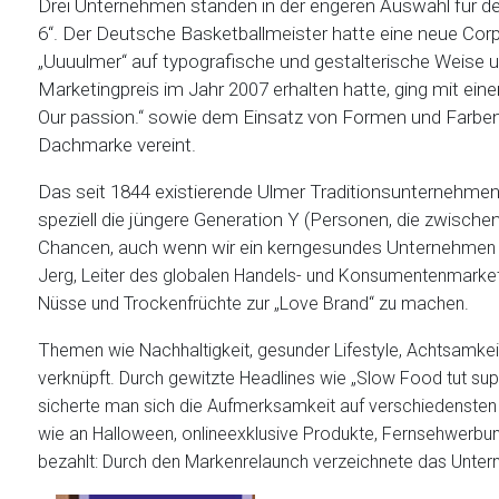
Drei Unternehmen standen in der engeren Auswahl für de
6“. Der Deutsche Basketballmeister hatte eine neue Corp
„Uuuulmer“ auf typografische und gestalterische Weise u
Marketingpreis im Jahr 2007 erhalten hatte, ging mit ein
Our passion.“ sowie dem Einsatz von Formen und Farbe
Dachmarke vereint.
Das seit 1844 existierende Ulmer Traditionsunternehme
speziell die jüngere Generation Y (Personen, die zwisch
Chancen, auch wenn wir ein kerngesundes Unterneh
men 
Jerg, Leiter des globalen Handels- und Konsumentenmarketi
Nüsse und Trockenfrüchte zur „Love Brand“ zu machen.
T
hemen wie Nachhaltigkeit, gesunder Lifestyle, Achtsamk
verknüpft. Durch gewitzte Headlines wie „Slow Food tut s
sicherte man sich die Aufmerksamkeit auf verschiedenste
wie an Halloween, onlineexklusive Produkte, Fernsehwerbu
bezahlt: Durch den Markenrelaunch verzeichnete das Unter