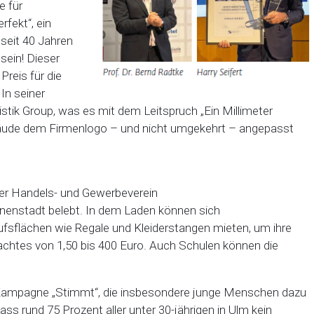
e für
fekt“, ein
 seit 40 Jahren
sein! Dieser
reis für die
In seiner
stik Group, was es mit dem Leitspruch „Ein Millimeter
bäude dem Firmenlogo – und nicht umgekehrt – angepasst
Der Handels- und Gewerbeverein
nnenstadt belebt. In dem Laden können sich
sflächen wie Regale und Kleiderstangen mieten, um ihre
htes von 1,50 bis 400 Euro. Auch Schulen können die
 Kampagne „Stimmt“, die insbesondere junge Menschen dazu
dass rund 75 Prozent aller unter 30-jährigen in Ulm kein