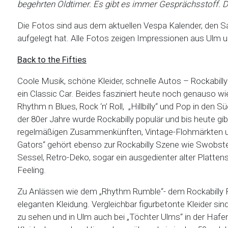
begehrten Oldtimer. Es gibt es immer Gesprächsstoff. D
Die Fotos sind aus dem aktuellen Vespa Kalender, den 
aufgelegt hat. Alle Fotos zeigen Impressionen aus Ulm 
Back to the Fifties
Coole Musik, schöne Kleider, schnelle Autos – Rockabill
ein Classic Car. Beides fasziniert heute noch genauso wie
Rhythm n Blues, Rock ‘n’ Roll, „Hillbilly“ und Pop in den
der 80er Jahre wurde Rockabilly populär und bis heute gi
regelmäßigen Zusammenkünften, Vintage-Flohmärkten und
Gators“ gehört ebenso zur Rockabilly Szene wie Swobster
Sessel, Retro-Deko, sogar ein ausgedienter alter Plattens
Feeling.
Zu Anlässen wie dem „Rhythm Rumble“- dem Rockabilly Fes
eleganten Kleidung. Vergleichbar figurbetonte Kleider si
zu sehen und in Ulm auch bei „Töchter Ulms“ in der Ha