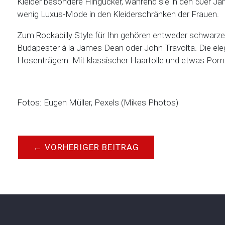
Kleider besondere Hingucker, während sie in den 50er Jah
wenig Luxus-Mode in den Kleiderschränken der Frauen.
Zum Rockabilly Style für Ihn gehören entweder schwarze 
Budapester à la James Dean oder John Travolta. Die ele
Hosenträgern. Mit klassischer Haartolle und etwas Pomad
Fotos: Eugen Müller, Pexels (Mikes Photos)
←
VORHERIGER BEITRAG