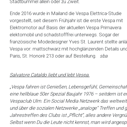
Stadtbummel allein oder zu Zweit.
Ende 2016 wurde in Mailand die Vespa Elettrica-Studie
vorgestellt, seit diesem Frühjahr ist die erste Vespa mit
Elektromotor auf Basis der aktuellen Vespa Primavera
elektomobil und schadstofffrei unterwegs. Sogar der
französische Modedesigner Yves St. Laurent stellte anläs
Vespa vor: mattschwarz mit hochglänzenden Details und 
Paris, St. Honorè 213 oder auf Bestellung.
sba
Salvatore Cataldo liebt und lebt Vespa.
„Vespa fahren ist Genießen, Lebensgefühl, Gemeinschaf
eine hellblaue 50er Spezial Baujahr 1976 – seitdem ist 
Vespaclub Ulm. Ein Social Media Netzwerk das weltweit m
und über die sozialen Netzwerke „analoge“ Treffen und
Jahrestreffen des Clubs ist „Pflicht“, alles andere Verg
Selbst wenn Du die Leute nicht kennst,
man wird angespr