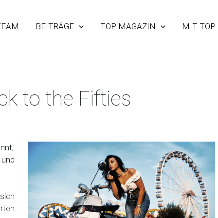
TEAM
BEITRÄGE
TOP MAGAZIN
MIT TOP
 to the Fifties
nnt;
 und
sich
rten