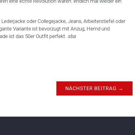
ren eine echte Revolution waren: endlich mal wieder ein
Lederjacke oder Collegejacke, Jeans, Arbeiterstiefel oder
gante Variante ist bevorzugt mit Anzug, Hemd und
e ist das 50er Outfit perfekt.
sba
NÄCHSTER BEITRAG
→