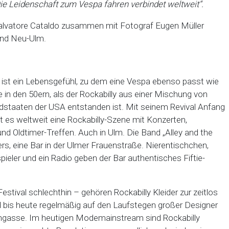
ie Leidenschaft zum Vespa fahren verbindet weltweit“.
Salvatore Cataldo zusammen mit Fotograf Eugen Müller
und Neu-Ulm.
y ist ein Lebensgefühl, zu dem eine Vespa ebenso passt wie
 in den 50ern, als der Rockabilly aus einer Mischung von
 Südstaaten der USA entstanden ist. Mit seinem Revival Anfang
bt es weltweit eine Rockabilly-Szene mit Konzerten,
 Oldtimer-Treffen. Auch in Ulm. Die Band „Alley and the
s, eine Bar in der Ulmer Frauenstraße. Nierentischchen,
pieler und ein Radio geben der Bar authentisches Fiftie-
tival schlechthin – gehören Rockabilly Kleider zur zeitlos
nd bis heute regelmäßig auf den Laufstegen großer Designer
fengasse. Im heutigen Modemainstream sind Rockabilly