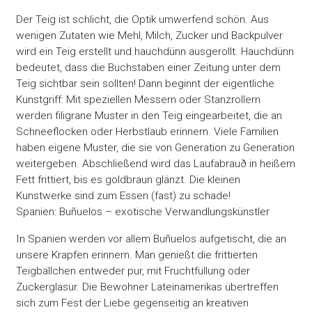
Der Teig ist schlicht, die Optik umwerfend schön. Aus
wenigen Zutaten wie Mehl, Milch, Zucker und Backpulver
wird ein Teig erstellt und hauchdünn ausgerollt. Hauchdünn
bedeutet, dass die Buchstaben einer Zeitung unter dem
Teig sichtbar sein sollten! Dann beginnt der eigentliche
Kunstgriff: Mit speziellen Messern oder Stanzrollern
werden filigrane Muster in den Teig eingearbeitet, die an
Schneeflocken oder Herbstlaub erinnern. Viele Familien
haben eigene Muster, die sie von Generation zu Generation
weitergeben. Abschließend wird das Laufabrauð in heißem
Fett frittiert, bis es goldbraun glänzt. Die kleinen
Kunstwerke sind zum Essen (fast) zu schade!
Spanien: Buñuelos – exotische Verwandlungskünstler
In Spanien werden vor allem Buñuelos aufgetischt, die an
unsere Krapfen erinnern. Man genießt die frittierten
Teigbällchen entweder pur, mit Fruchtfüllung oder
Zuckerglasur. Die Bewohner Lateinamerikas übertreffen
sich zum Fest der Liebe gegenseitig an kreativen