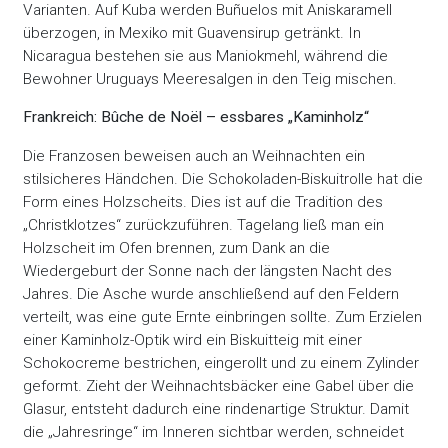
Varianten. Auf Kuba werden Buñuelos mit Aniskaramell
überzogen, in Mexiko mit Guavensirup getränkt. In
Nicaragua bestehen sie aus Maniokmehl, während die
Bewohner Uruguays Meeresalgen in den Teig mischen.
Frankreich: Bûche de Noël – essbares „Kaminholz“
Die Franzosen beweisen auch an Weihnachten ein
stilsicheres Händchen. Die Schokoladen-Biskuitrolle hat die
Form eines Holzscheits. Dies ist auf die Tradition des
„Christklotzes“ zurückzuführen. Tagelang ließ man ein
Holzscheit im Ofen brennen, zum Dank an die
Wiedergeburt der Sonne nach der längsten Nacht des
Jahres. Die Asche wurde anschließend auf den Feldern
verteilt, was eine gute Ernte einbringen sollte. Zum Erzielen
einer Kaminholz-Optik wird ein Biskuitteig mit einer
Schokocreme bestrichen, eingerollt und zu einem Zylinder
geformt. Zieht der Weihnachtsbäcker eine Gabel über die
Glasur, entsteht dadurch eine rindenartige Struktur. Damit
die „Jahresringe“ im Inneren sichtbar werden, schneidet