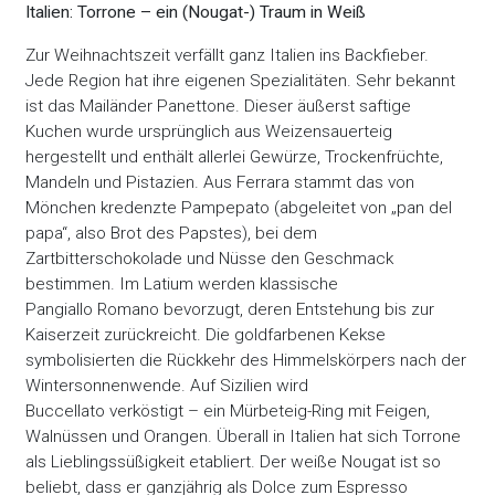
Italien: Torrone – ein (Nougat-) Traum in Weiß
Zur Weihnachtszeit verfällt ganz Italien ins Backfieber.
Jede Region hat ihre eigenen Spezialitäten. Sehr bekannt
ist das Mailänder Panettone. Dieser äußerst saftige
Kuchen wurde ursprünglich aus Weizensauerteig
hergestellt und enthält allerlei Gewürze, Trockenfrüchte,
Mandeln und Pistazien. Aus Ferrara stammt das von
Mönchen kredenzte Pampepato (abgeleitet von „pan del
papa“, also Brot des Papstes), bei dem
Zartbitterschokolade und Nüsse den Geschmack
bestimmen. Im Latium werden klassische
Pangiallo Romano bevorzugt, deren Entstehung bis zur
Kaiserzeit zurückreicht. Die goldfarbenen Kekse
symbolisierten die Rückkehr des Himmelskörpers nach der
Wintersonnenwende. Auf Sizilien wird
Buccellato verköstigt – ein Mürbeteig-Ring mit Feigen,
Walnüssen und Orangen. Überall in Italien hat sich Torrone
als Lieblingssüßigkeit etabliert. Der weiße Nougat ist so
beliebt, dass er ganzjährig als Dolce zum Espresso