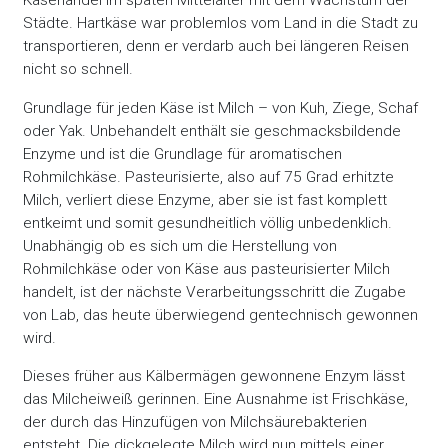
Käsehandel im späten Mittelalter mit dem Wachstum der
Städte. Hartkäse war problemlos vom Land in die Stadt zu
transportieren, denn er verdarb auch bei längeren Reisen
nicht so schnell.
Grundlage für jeden Käse ist Milch – von Kuh, Ziege, Schaf
oder Yak. Unbehandelt enthält sie geschmacksbildende
Enzyme und ist die Grundlage für aromatischen
Rohmilchkäse. Pasteurisierte, also auf 75 Grad erhitzte
Milch, verliert diese Enzyme, aber sie ist fast komplett
entkeimt und somit gesundheitlich völlig unbedenklich.
Unabhängig ob es sich um die Herstellung von
Rohmilchkäse oder von Käse aus pasteurisierter Milch
handelt, ist der nächste Verarbeitungsschritt die Zugabe
von Lab, das heute überwiegend gentechnisch gewonnen
wird.
Dieses früher aus Kälbermägen gewonnene Enzym lässt
das Milcheiweiß gerinnen. Eine Ausnahme ist Frischkäse,
der durch das Hinzufügen von Milchsäurebakterien
entsteht. Die dickgelegte Milch wird nun mittels einer