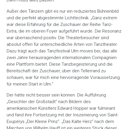
Dann muss alles passen.“
Außer den Tänzern gibt es nur ein reduziertes Bühnenbild
und die perfekt abgestimmte Lichttechnik. „Ganz extrem
war diese Erfahrung für die Zuschauer der Reihe Tanz-
Extra, die im oberen Foyer aufgeführt wurde. Die Resonanz
war überraschend positiv. Die Theaterbesucher sind
absolut offen für unterschiedliche Arten von Tanztheater.
Dazu trägt auch das Tanzfestival Ulm moves bei, das alle
zwei Jahre herausragenden internationalen Compagnien
eine Plattform bietet. Diese Tanzbegeisterung und die
Bereitschaft der Zuschauer, über den Tellerrand zu
schauen, war für mich eine hervorragende Voraussetzung
für meinen Start in Ulm.“
Der hätte nicht besser sein können. Die Aufführung
„Gesichter der Großstadt“ nach Bildern des
amerikanischen Künstlers Edward Hopper war fulminant
und fand ihre Fortsetzung mit der Inszenierung von Saint-
Exupérys „Der Kleine Prinz“. „Das Kalte Herz“ nach dem
Märchen von Wilhelm Hauff ist ein weiteres Stück dieser