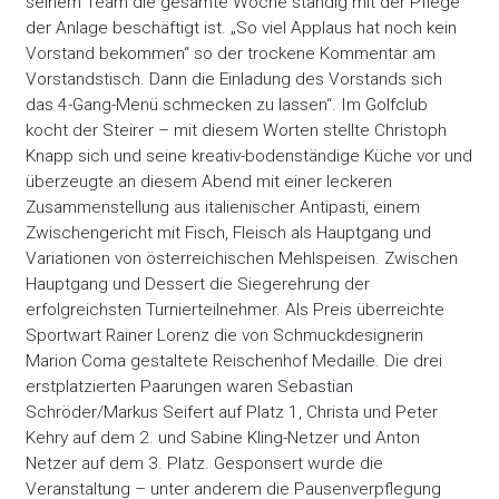
seinem Team die gesamte Woche ständig mit der Pflege
der Anlage beschäftigt ist. „So viel Applaus hat noch kein
Vorstand bekommen“ so der trockene Kommentar am
Vorstandstisch. Dann die Einladung des Vorstands sich
das 4-Gang-Menü schmecken zu lassen“. Im Golfclub
kocht der Steirer – mit diesem Worten stellte Christoph
Knapp sich und seine kreativ-bodenständige Küche vor und
überzeugte an diesem Abend mit einer leckeren
Zusammenstellung aus italienischer Antipasti, einem
Zwischengericht mit Fisch, Fleisch als Hauptgang und
Variationen von österreichischen Mehlspeisen. Zwischen
Hauptgang und Dessert die Siegerehrung der
erfolgreichsten Turnierteilnehmer. Als Preis überreichte
Sportwart Rainer Lorenz die von Schmuckdesignerin
Marion Coma gestaltete Reischenhof Medaille. Die drei
erstplatzierten Paarungen waren Sebastian
Schröder/Markus Seifert auf Platz 1, Christa und Peter
Kehry auf dem 2. und Sabine Kling-Netzer und Anton
Netzer auf dem 3. Platz. Gesponsert wurde die
Veranstaltung – unter anderem die Pausenverpflegung