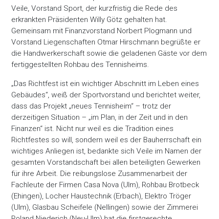
Veile, Vorstand Sport, der kurzfristig die Rede des
erkrankten Präsidenten Willy Götz gehalten hat.
Gemeinsam mit Finanzvorstand Norbert Plogmann und
Vorstand Liegenschaften Otmar Hirschmann begrüßte er
die Handwerkerschaft sowie die geladenen Gäste vor dem
fertiggestellten Rohbau des Tennisheims.
„Das Richtfest ist ein wichtiger Abschnitt im Leben eines
Gebäudes“, weiß der Sportvorstand und berichtet weiter,
dass das Projekt „neues Tennisheim“ – trotz der
derzeitigen Situation – „im Plan, in der Zeit und in den
Finanzen“ ist. Nicht nur weil es die Tradition eines
Richtfestes so will, sondern weil es der Bauherrschaft ein
wichtiges Anliegen ist, bedankte sich Veile im Namen der
gesamten Vorstandschaft bei allen beteiligten Gewerken
für ihre Arbeit. Die reibungslose Zusammenarbeit der
Fachleute der Firmen Casa Nova (Ulm), Rohbau Brotbeck
(Ehingen), Locher Haustechnik (Erbach), Elektro Tröger
(Ulm), Glasbau Scheifele (Nellingen) sowie der Zimmerei
Roland Niederich (Neu-Ulm) hat die firstgerechte