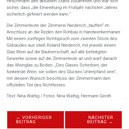
Hirschmann den aktuellen Stand zusammen und war sich
sicher, dass „die Einweihung im Frühjahr nächsten Jahres
sicherlich gefeiert werden kann.“
Die Zimmerleute der Zimmerei Niederich „tauften“ im
Anschluss an die Reden den Rohbau in Handwerkermanier.
Mit einem zünftigen Richtspruch vom zweiten Stock des
Gebäudes aus stieß Roland Niederich, mit jeweils einem
Glas Wein auf die Bauherrschaft, auf alle beteiligten
Gewerke sowie auf die Zimmerleute an und warf danach
das Weinglas zu Boden. „Des Glases Scherben, der
funkelnde Wein, sie sollen des Glückes Unterpfand sein“,
mit diesem Wunsch beschloss der Zimmermann den
offiziellen Teil des Richtfestes.
Text: Nina Wattig / Fotos: Nina Wattig, Hermann Genth
←
VORHERIGER
NÄCHSTER
BEITRAG
BEITRAG
→