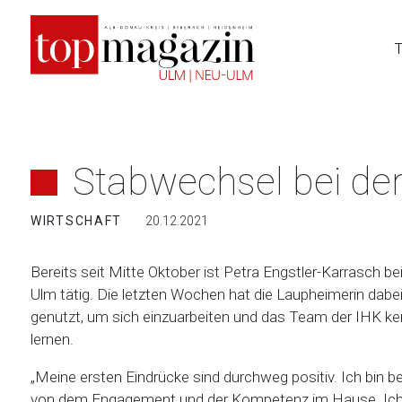
Zum
Inhalt
springen
Stabwechsel bei de
WIRTSCHAFT
20.12.2021
Bereits seit Mitte Oktober ist Petra Engstler-Karrasch be
Ulm tätig. Die letzten Wochen hat die Laupheimerin dabei
genutzt, um sich einzuarbeiten und das Team der IHK k
lernen.
„Meine ersten Eindrücke sind durchweg positiv. Ich bin b
von dem Engagement und der Kompetenz im Hause. Ich