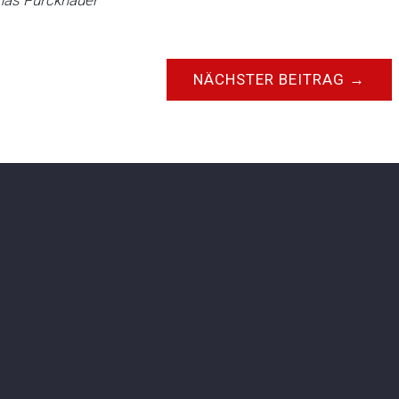
onas Pürckhauer
NÄCHSTER BEITRAG
→