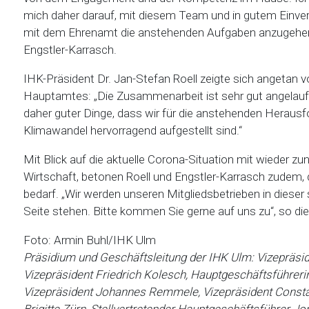
mich daher darauf, mit diesem Team und in gutem Einv
mit dem Ehrenamt die anstehenden Aufgaben anzugehen
Engstler-Karrasch.
IHK-Präsident Dr. Jan-Stefan Roell zeigte sich angetan
Hauptamtes: „Die Zusammenarbeit ist sehr gut angelaufen
daher guter Dinge, dass wir für die anstehenden Herausf
Klimawandel hervorragend aufgestellt sind.“
Mit Blick auf die aktuelle Corona-Situation mit wieder 
Wirtschaft, betonen Roell und Engstler-Karrasch zudem, d
bedarf. „Wir werden unseren Mitgliedsbetrieben in diese
Seite stehen. Bitte kommen Sie gerne auf uns zu“, so di
Foto: Armin Buhl/IHK Ulm
Präsidium und Geschäftsleitung der IHK Ulm: Vizepräsiden
Vizepräsident Friedrich Kolesch, Hauptgeschäftsführerin 
Vizepräsident Johannes Remmele, Vizepräsident Constant