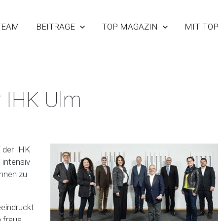
TEAM
BEITRÄGE
TOP MAGAZIN
MIT TOP
r IHK Ulm
i der IHK
 intensiv
ennen zu
eeindruckt
 freue