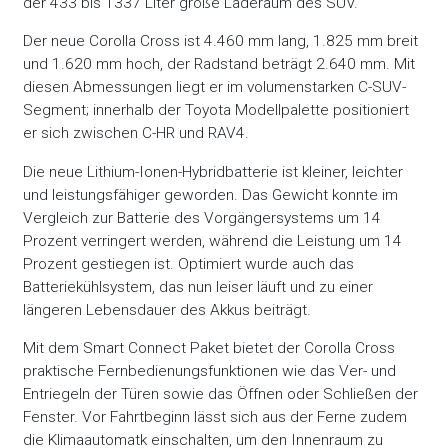
der 433 bis 1337 Liter große Laderaum des SUV.
Der neue Corolla Cross ist 4.460 mm lang, 1.825 mm breit
und 1.620 mm hoch, der Radstand beträgt 2.640 mm. Mit
diesen Abmessungen liegt er im volumenstarken C-SUV-
Segment; innerhalb der Toyota Modellpalette positioniert
er sich zwischen C-HR und RAV4.
Die neue Lithium-Ionen-Hybridbatterie ist kleiner, leichter
und leistungsfähiger geworden. Das Gewicht konnte im
Vergleich zur Batterie des Vorgängersystems um 14
Prozent verringert werden, während die Leistung um 14
Prozent gestiegen ist. Optimiert wurde auch das
Batteriekühlsystem, das nun leiser läuft und zu einer
längeren Lebensdauer des Akkus beiträgt.
Mit dem Smart Connect Paket bietet der Corolla Cross
praktische Fernbedienungsfunktionen wie das Ver- und
Entriegeln der Türen sowie das Öffnen oder Schließen der
Fenster. Vor Fahrtbeginn lässt sich aus der Ferne zudem
die Klimaautomatk einschalten, um den Innenraum zu