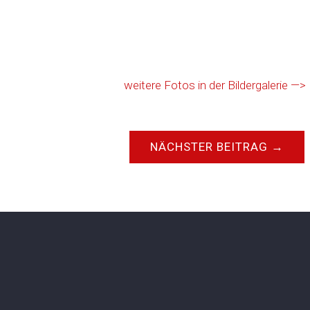
weitere Fotos in der Bildergalerie —>
NÄCHSTER BEITRAG
→