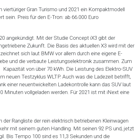
n viertüriger Gran Turismo und 2021 ein Kompaktmodell
ert sein. Preis für den E-Tron: ab 66.000 Euro
020 angekündigt. Mit der Studie Concept iX3 gibt der
ngetriebene Zukunft. Die Basis des aktuellen X3 wird mit der
 zeichnet sich laut BMW vor allem durch eine eigene E-
iebe und die verbaute Leistungselektronik zusammen. Zum
 Kapazität von über 70 kWh. Die Leistung des Elektro-SUV
em neuen Testzyklus WLTP. Auch was die Ladezeit betrifft,
k einer neuentwickelten Ladekontrolle kann das SUV laut
 Minuten vollgeladen werden. Für 2021 ist mit iNext eine
 der Rangliste der rein elektrisch betriebenen Kleinwagen
kehr mit seinem guten Handling. Mit seinen 92 PS und, jetzt
gil. Bis Tempo 100 sind es 11,3 Sekunden und die