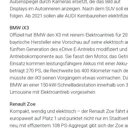
Außenspiegel durch Kameras ersetzt, die das Bild auf
Displays im Autoinneren anzeigen. Nach dem SUV soll ei
folgen. Ab 2021 sollen alle AUDI Kernbaureihen elektrifizi
BMW iX3
Offiziell hat BMW den X3 mit reinem Elektroantrieb für 2
bayrische Hersteller eine Vorschau auf seine elektrisch a
fünften Generation des eDrive E-Antriebs modifiziert und
Antriebskomponente aus. Sie fasst den Motor, das Getr
Einsatz kommen leistungsfähigere Akkus mit einer Akku-
beträgt 270 PS, die Reichweite bis 400 Kilometer nach d
müsste der iX3 seinen Vorgängern etwas vormachen. Dan
BMW an einer 150-kW-Schnellladestation innerhalb von 30
Limousine mit Elektroantrieb vorgesehen.
Renault Zoe
Kompakt, wendig und elektrisch – der Renault Zoe fährt in
europaweit auf Platz 1 und punktet nicht nur im Stadtver
neu, mit effizientem 108 PS-Aggregat gibt sich der Zoe a