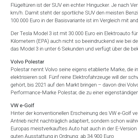
Flügeltüren ist der SUV ein echter Hingucker. Je nach V
km/h. Damit steht der sportliche SUV den meisten Benzin
100.000 Euro in der Basisvariante ist im Vergleich mit a
Der Tesla Model 3 ist mit 30.000 Euro ein Elektroauto f
Kilometern (EPA) auch nicht so beeindruckend wie bei d
das Model 3 in unter 6 Sekunden und verfügt über die b
Volvo Polestar
Polestar nennt Volvo seine eigens etablierte Marke, die
elektrisieren soll. Fünf reine Elektrofahrzeuge will der s
gehört, bis 2021 auf den Markt bringen – davon drei Vol
Performance-Marke Polestar, die zu einer eigenständigen
VW e-Golf
Hinter der konventionellen Erscheinung des VW e-Golf ve
Antrieb nicht nachträglich adaptiert, sondern schon wäh
Europas meistverkauftes Auto hat auch in der E-Version
guten Ausstattung in Ordnung: ab 34.900 Euro