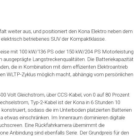
falt weiter aus, und positioniert den Kona Elektro neben dem
 elektrisch betriebenes SUV der Kompaktklasse.
weise mit 100 kW/136 PS oder 150 kW/204 PS Motorleistung
h ausgeprägte Langstreckenqualitäten. Die Batteriekapazität
den, die in Kombination mit dem effizienten Elektroantrieb
euen WLTP-Zyklus möglich macht, abhängig vom persönlichen
 400 Volt Gleichstrom, über CCS-Kabel, von 0 auf 80 Prozent
echselstrom, Typ-2-Kabel ist der Kona in 6 Stunden 10
konstruiert, sodass die im Unterboden platzierten Batterien
a etwas einschränken. Im Innenraum dominieren digitale
Touchscreen. Eine Rückfahrkamera übernimmt die
ne Anbindung sind ebenfalls Serie. Der Grundpreis für den