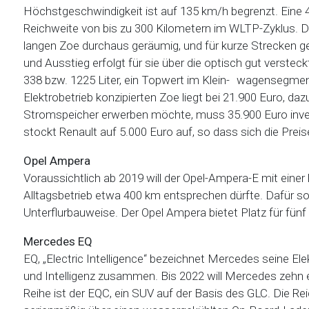
Höchstgeschwindigkeit ist auf 135 km/h begrenzt. Eine 4
Reichweite von bis zu 300 Kilometern im WLTP-Zyklus. Da
langen Zoe durchaus geräumig, und für kurze Strecken ge
und Ausstieg erfolgt für sie über die optisch gut vers
338 bzw. 1225 Liter, ein Topwert im Klein- wagensegment
Elektrobetrieb konzipierten Zoe liegt bei 21.900 Euro, 
Stromspeicher erwerben möchte, muss 35.900 Euro invest
stockt Renault auf 5.000 Euro auf, so dass sich die Pre
Opel Ampera
Voraussichtlich ab 2019 will der Opel-Ampera-E mit eine
Alltagsbetrieb etwa 400 km entsprechen dürfte. Dafür so
Unterflurbauweise. Der Opel Ampera bietet Platz für fünf
Mercedes EQ
EQ, „Electric Intelligence“ bezeichnet Mercedes seine 
und Intelligenz zusammen. Bis 2022 will Mercedes zehn 
Reihe ist der EQC, ein SUV auf der Basis des GLC. Die Re