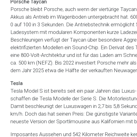
Porsche Taycan
Porsche bleibt Porsche, auch wenn der viertürige Taycan
Akkus als Antrieb im Wagenboden untergebracht hat. 600
0 auf 100 in 3 Sekunden. Die Antriebstechnik ermöglicht
Ladesystem mit modularen Komponenten kurze Ladezeiten
Beschleunigen verfügt der Taycan über besondere Aggre
elektrifizierten Modellen ein Sound-Chip. Ein Derivat des
eine 800-Volt-Architektur und ist für das Laden am Schne
ca. 500 km (NEFZ). Bis 2022 investiert Porsche mehr als se
dem Jahr 2025 etwa die Hälfte der verkauften Neuwagen
Tesla
Tesla Model S ist bereits seit ein paar Jahren das Luxus
schaffen die Tesla Modelle der Serie S. Die Motorleistung
Damit beschleunigt der Luxuswagen in 2,7 bis 5,8 Sekund
km/h. Doch das hat seinen Preis: Die günstigste Variante 
neueste Version der Sportlimousine aus Kalifornien mit b
Imposantes Aussehen und 542 Kilometer Reichweite ken