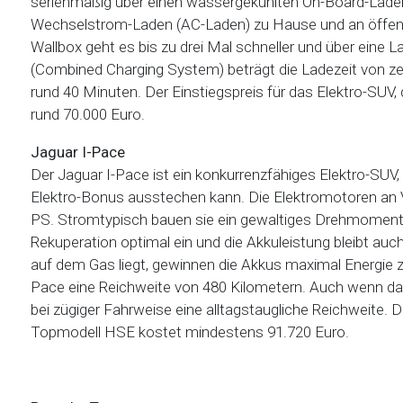
serienmäßig über einen wassergekühlten On-Board-Lader (
Wechselstrom-Laden (AC-Laden) zu Hause und an öffentl
Wallbox geht es bis zu drei Mal schneller und über eine
(Combined Charging System) beträgt die Ladezeit von ze
rund 40 Minuten. Der Einstiegspreis für das Elektro-SUV,
rund 70.000 Euro.
Jaguar I-Pace
Der Jaguar I-Pace ist ein konkurrenzfähiges Elektro-SUV
Elektro-Bonus ausstechen kann. Die Elektromotoren an
PS. Stromtypisch bauen sie ein gewaltiges Drehmoment 
Rekuperation optimal ein und die Akkuleistung bleibt auch
auf dem Gas liegt, gewinnen die Akkus maximal Energie 
Pace eine Reichweite von 480 Kilometern. Auch wenn das
bei zügiger Fahrweise eine alltagstaugliche Reichweite. D
Topmodell HSE kostet mindestens 91.720 Euro.