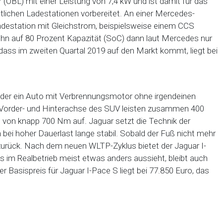
OBL) mit einer Leistung von 7,4 kW und ist damit für das
ichen Ladestationen vorbereitet. An einer Mercedes-
 Ladestation mit Gleichstrom, beispielsweise einem CCS
hn auf 80 Prozent Kapazität (SoC) dann laut Mercedes nur
 dass im zweiten Quartal 2019 auf den Markt kommt, liegt bei
, der ein Auto mit Verbrennungsmotor ohne irgendeinen
 Vorder- und Hinterachse des SUV leisten zusammen 400
von knapp 700 Nm auf. Jaguar setzt die Technik der
 bei hoher Dauerlast lange stabil. Sobald der Fuß nicht mehr
zurück. Nach dem neuen WLTP-Zyklus bietet der Jaguar I-
 im Realbetrieb meist etwas anders aussieht, bleibt auch
er Basispreis für Jaguar I-Pace S liegt bei 77.850 Euro, das