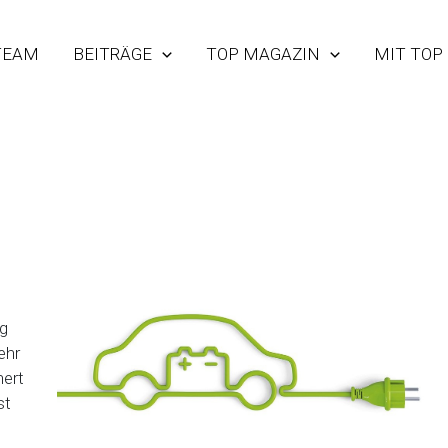
TEAM
BEITRÄGE
TOP MAGAZIN
MIT TOP
g
ehr
nert
st
e