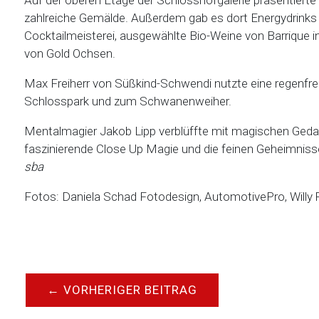
Auf der oberen Etage der Schlosshofgalerie präsentierte 
zahlreiche Gemälde. Außerdem gab es dort Energydrinks 
Cocktailmeisterei, ausgewählte Bio-Weine von Barrique i
von Gold Ochsen.
Max Freiherr von Süßkind-Schwendi nutzte eine regenfre
Schlosspark und zum Schwanenweiher.
Mentalmagier Jakob Lipp verblüffte mit magischen Gedan
faszinierende Close Up Magie und die feinen Geheimnisse
sba
Fotos: Daniela Schad Fotodesign, AutomotivePro, Willy 
←
VORHERIGER BEITRAG