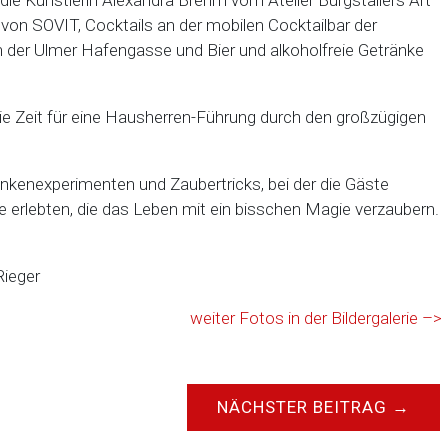
die Künstlerin Alexandra Brehm vom Atelier Burgstallers Art
von SOVIT, Cocktails an der mobilen Cocktailbar der
n der Ulmer Hafengasse und Bier und alkoholfreie Getränke
ie Zeit für eine Hausherren-Führung durch den großzügigen
kenexperimenten und Zaubertricks, bei der die Gäste
 erlebten, die das Leben mit ein bisschen Magie verzaubern.
Rieger
weiter Fotos in der Bildergalerie –>
NÄCHSTER BEITRAG
→