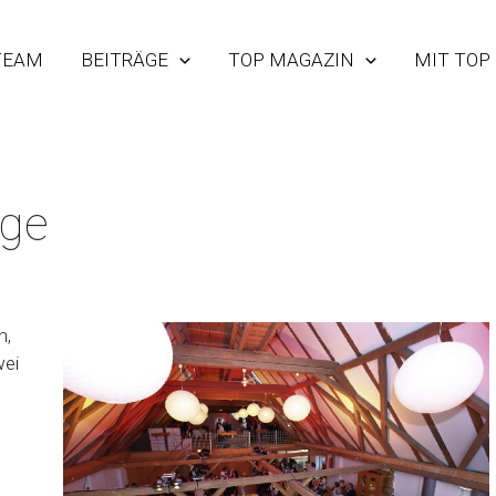
TEAM
BEITRÄGE
TOP MAGAZIN
MIT TOP
nge
n,
wei