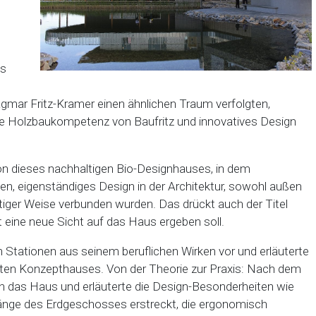
ls
Dagmar Fritz-Kramer einen ähnlichen Traum verfolgten,
ie Holzbaukompetenz von Baufritz und innovatives Design
ion dieses nachhaltigen Bio-Designhauses, in dem
en, eigenständiges Design in der Architektur, sowohl außen
artiger Weise verbunden wurden. Das drückt auch der Titel
cht eine neue Sicht auf das Haus ergeben soll.
en Stationen aus seinem beruflichen Wirken vor und erläuterte
llten Konzepthauses. Von der Theorie zur Praxis: Nach dem
ch das Haus und erläuterte die Design-Besonderheiten wie
Länge des Erdgeschosses erstreckt, die ergonomisch