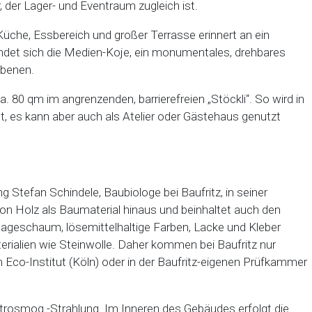
der Lager- und Eventraum zugleich ist.
üche, Essbereich und großer Terrasse erinnert an ein
ndet sich die Medien-Koje, ein monumentales, drehbares
ebenen.
80 qm im angrenzenden, barrierefreien „Stöckli“. So wird in
, es kann aber auch als Atelier oder Gästehaus genutzt
 Stefan Schindele, Baubiologe bei Baufritz, in seiner
on Holz als Baumaterial hinaus und beinhaltet auch den
geschaum, lösemittelhaltige Farben, Lacke und Kleber
erialien wie Steinwolle. Daher kommen bei Baufritz nur
 Eco-Institut (Köln) oder in der Baufritz-eigenen Prüfkammer
ktrosmog -Strahlung. Im Inneren des Gebäudes erfolgt die