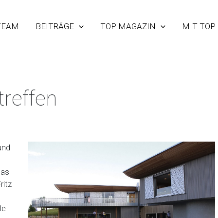
TEAM
BEITRÄGE
TOP MAGAZIN
MIT TOP
treffen
und
das
itz
le