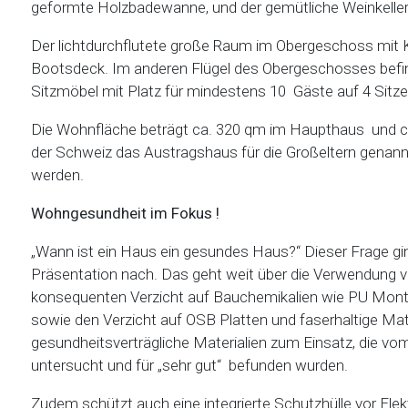
geformte Holzbadewanne, und der gemütliche Weinkeller, 
Der lichtdurchflutete große Raum im Obergeschoss mit K
Bootsdeck. Im anderen Flügel des Obergeschosses befi
Sitzmöbel mit Platz für mindestens 10 Gäste auf 4 Sitz
Die Wohnfläche beträgt ca. 320 qm im Haupthaus und ca. 
der Schweiz das Austragshaus für die Großeltern genannt
werden.
Wohngesundheit im Fokus !
„Wann ist ein Haus ein gesundes Haus?“ Dieser Frage ging
Präsentation nach. Das geht weit über die Verwendung v
konsequenten Verzicht auf Bauchemikalien wie PU Monta
sowie den Verzicht auf OSB Platten und faserhaltige Mat
gesundheitsverträgliche Materialien zum Einsatz, die vom
untersucht und für „sehr gut“ befunden wurden.
Zudem schützt auch eine integrierte Schutzhülle vor Ele