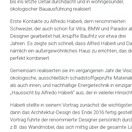
bis ins letzte Detail durchdacht und in wohngesunder,
ökologischer Bauausführung realisiert.
Erste Kontakte zu Alfredo Häberli, dem renommierten
Schweizer, der auch schon für Vitra, BMW und Parador a
Designer gearbeitet hat, knüpfte Baufritz vor etwa drei
Jahren. Es zeigte sich schnell, dass Alfred Häberli und 
nämlich ein außergewöhnliches Haus zu errichten, das d
perfekt kombiniert.
Gemeinsam realisierten sie im vergangenen Jahr die Vis
ökologische, ausschließlich schadstoffgeprüfte Materiali
als auch innen, und nachhaltige Energietechnik in einzig
„Haussicht by Alfredo Häberli“ aus, der in vielerlei Hinsi
Häberli stellte in seinem Vortrag zunächst die wichtigst
dann das Architektur-Design des Ende 2016 fertig geste
Vortrag führte der renommierte Designer persönlich dur
z.B. das Wandmöbel, das sich mittig über die gesamte 