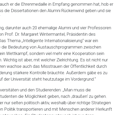
 auch er die Ehrenmedaille in Empfang genommen hat, hob er
 dass die Dissertationen den Alumni Rückenwind geben und sie
“
ng, darunter auch 20 ehemalige Alumni und vier Professoren
n Prof. Dr. Margaret Wintermantel, Präsidentin des
Thema „Intelligente Internationalisierung“ war ein
nte die Bedeutung von Austauschprogrammen zwischen
kein Wettkampf, sondern viel mehr eine Kooperation sein
. Wichtig ist aber, mit welcher Zielrichtung. Es ist nicht nur
ren wachse auch das Misstrauen der Öffentlichkeit durch
derung stärkere Kontrolle bräuchte. Außerdem gäbe es zu
uf der Universität steht heutzutage im Vordergrund.“
niversitäten und den Studierenden: „Man muss die
Studenten die Möglichkeit geben, nach ‚draußen‘ zu gehen.
nur selten politisch aktiv, weshalb über richtige Strategien
 Politik transportieren und mit Menschen anderer Herkunft