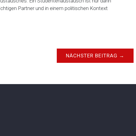
s Austausches. Ein Studentenaustausch ist nur dann
richtigen Partner und in einem politischen Kontext
NÄCHSTER BEITRAG
→