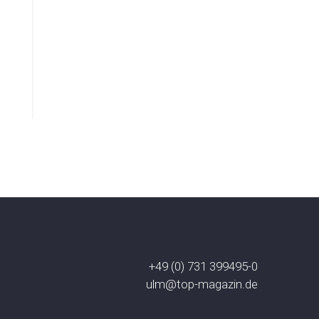
+49 (0) 731 399495-0
ulm@top-magazin.de