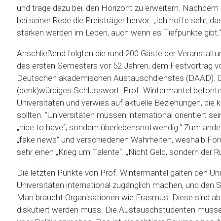
und trage dazu bei, den Horizont zu erweitern. Nachdem
bei seiner Rede die Preisträger hervor: „Ich hoffe sehr,
stärken werden im Leben, auch wenn es Tiefpunkte gibt.
Anschließend folgten die rund 200 Gäste der Veranstaltu
des ersten Semesters vor 52 Jahren, dem Festvortrag vo
Deutschen akademischen Austauschdienstes (DAAD). Das 
(denk)würdiges Schlusswort. Prof. Wintermantel beto
Universitäten und verwies auf aktuelle Beziehungen, die 
sollten. “Universitäten müssen international orientiert sein
„nice to have“, sondern überlebensnotwendig.“ Zum ande
„fake news“ und verschiedenen Wahrheiten, weshalb För
sehr einen „Krieg um Talente“. „Nicht Geld, sondern der R
Die letzten Punkte von Prof. Wintermantel galten den U
Universitäten international zugänglich machen, und den 
Man braucht Organisationen wie Erasmus. Diese sind aber 
diskutiert werden muss. Die Austauschstudenten müssen