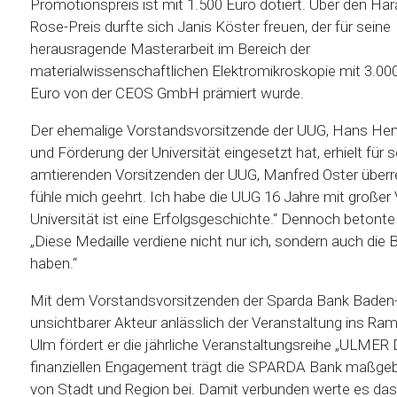
Promotionspreis ist mit 1.500 Euro dotiert. Über den Har
Rose-Preis durfte sich Janis Köster freuen, der für seine
herausragende Masterarbeit im Bereich der
materialwissenschaftlichen Elektromikroskopie mit 3.00
Euro von der CEOS GmbH prämiert wurde.
Der ehemalige Vorstandsvorsitzende der UUG, Hans Hengart
und Förderung der Universität eingesetzt hat, erhielt fü
amtierenden Vorsitzenden der UUG, Manfred Oster überreic
fühle mich geehrt. Ich habe die UUG 16 Jahre mit großer 
Universität ist eine Erfolgsgeschichte.“ Dennoch betonte
„Diese Medaille verdiene nicht nur ich, sondern auch die B
haben.“
Mit dem Vorstandsvorsitzenden der Sparda Bank Baden-Wü
unsichtbarer Akteur anlässlich der Veranstaltung ins Ra
Ulm fördert er die jährliche Veranstaltungsreihe „ULME
finanziellen Engagement trägt die SPARDA Bank maßgebli
von Stadt und Region bei. Damit verbunden werte es das