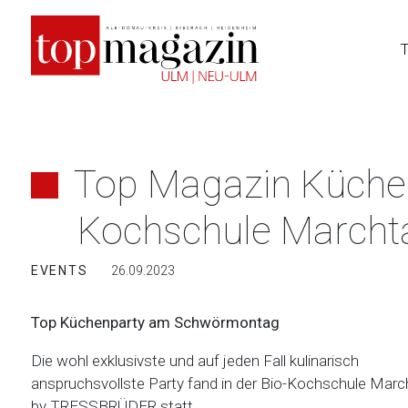
Zum
Inhalt
springen
Top Magazin Küchen
Kochschule March
EVENTS
26.09.2023
Top Küchenparty am Schwörmontag
Die wohl exklusivste und auf jeden Fall kulinarisch
anspruchsvollste Party fand in der Bio-Kochschule Marc
by TRESSBRÜDER statt.