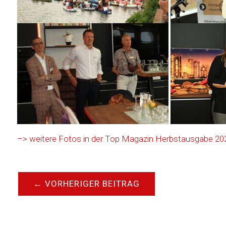
–> weitere Fotos in der Top Magazin Herbstausgabe 202
←
VORHERIGER BEITRAG