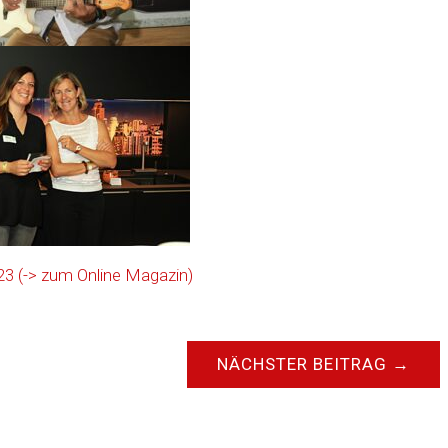
3 (-> zum Online Magazin)
NÄCHSTER BEITRAG
→