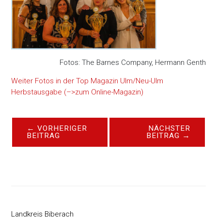
Fotos: The Barnes Company, Hermann Genth
Weiter Fotos in der Top Magazin Ulm/Neu-Ulm
Herbstausgabe (–>zum Online-Magazin)
←
VORHERIGER
NÄCHSTER
BEITRAG
BEITRAG
→
Landkreis Biberach