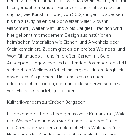
neuen Zimmern, für natürlich, wie das Wellnessangebot mit
hausgemachten Kräuter-Essenzen. Und nicht zuletzt für
original, wie Kunst im Hotel, von 300-jährigen Holzdecken
bis hin zu Originalen der Schweizer Maler Giovanni
Giacometti, Walter Mafli und Alois Carigiet. Tradition wird
hier gekonnt mit modernem Design aus natürlichen
heimischen Materialien wie Eichen- und Arvenholz oder
Stein kombiniert. Zudem gibt es ein breites Wellness- und
Wohlfühlangebot – und im großen Garten mit Sole-
Außenpool, Liegewiese und duftenden Rosenbeeten stellt
sich echtes Wellness-Gefühl ein, ergänzt durch Bergblick
soweit das Auge reicht. Hier lässt es sich nach
erlebnisreichen Touren, die man praktischerweise direkt
vom Haus aus startet, gut relaxen.
Kulinarikwandern zu türkisen Bergseen
Ein besonderer Tipp ist der genussvolle Kulinariktrail „Wald
und Wasser“, der in etwa vier Stunden über den Cauma-
und Crestasee wieder zurück nach Flims-Waldhaus führt.
Höhepunkt der Wanderung: die Rheinschlucht mit ihren