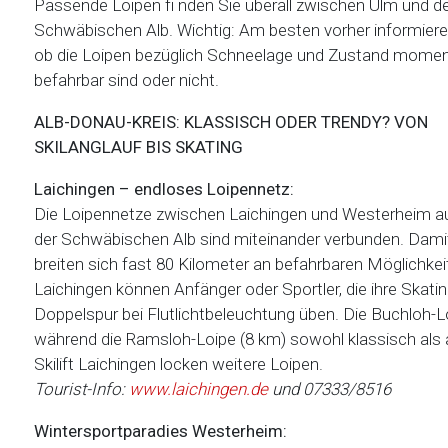
Passende Loipen fi nden Sie überall zwischen Ulm und d
Schwäbischen Alb. Wichtig: Am besten vorher informiere
ob die Loipen bezüglich Schneelage und Zustand mome
befahrbar sind oder nicht.
ALB-DONAU-KREIS: KLASSISCH ODER TRENDY? VON
SKILANGLAUF BIS SKATING
Laichingen – endloses Loipennetz:
Die Loipennetze zwischen Laichingen und Westerheim a
der Schwäbischen Alb sind miteinander verbunden. Dami
breiten sich fast 80 Kilometer an befahrbaren Möglichkei
Laichingen können Anfänger oder Sportler, die ihre Skat
Doppelspur bei Flutlichtbeleuchtung üben. Die Buchloh-L
während die Ramsloh-Loipe (8 km) sowohl klassisch als
Skilift Laichingen locken weitere Loipen.
Tourist-Info:
www.laichingen.de
und 07333/8516
Wintersportparadies Westerheim: