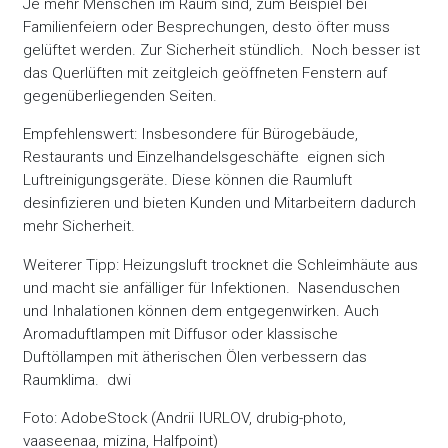
Je mehr Menschen im Raum sind, zum Beispiel bei
Familienfeiern oder Besprechungen, desto öfter muss
gelüftet werden. Zur Sicherheit stündlich. Noch besser ist
das Querlüften mit zeitgleich geöffneten Fenstern auf
gegenüberliegenden Seiten.
Empfehlenswert: Insbesondere für Bürogebäude,
Restaurants und Einzelhandelsgeschäfte eignen sich
Luftreinigungsgeräte. Diese können die Raumluft
desinfizieren und bieten Kunden und Mitarbeitern dadurch
mehr Sicherheit.
Weiterer Tipp: Heizungsluft trocknet die Schleimhäute aus
und macht sie anfälliger für Infektionen. Nasenduschen
und Inhalationen können dem entgegenwirken. Auch
Aromaduftlampen mit Diffusor oder klassische
Duftöllampen mit ätherischen Ölen verbessern das
Raumklima.
dwi
Foto: AdobeStock (Andrii IURLOV, drubig-photo,
vaaseenaa, mizina, Halfpoint)