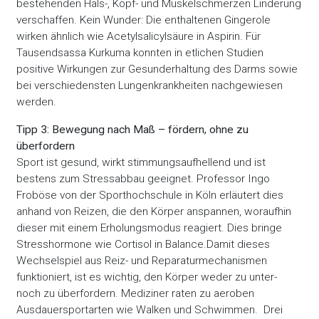
bestehenden Hals-, Kopf- und Muskelschmerzen Linderung
verschaffen. Kein Wunder: Die enthaltenen Gingerole
wirken ähnlich wie Acetylsalicylsäure in Aspirin. Für
Tausendsassa Kurkuma konnten in etlichen Studien
positive Wirkungen zur Gesunderhaltung des Darms sowie
bei verschiedensten Lungenkrankheiten nachgewiesen
werden.
Tipp 3: Bewegung nach Maß – fördern, ohne zu
überfordern
Sport ist gesund, wirkt stimmungsaufhellend und ist
bestens zum Stressabbau geeignet. Professor Ingo
Froböse von der Sporthochschule in Köln erläutert dies
anhand von Reizen, die den Körper anspannen, woraufhin
dieser mit einem Erholungsmodus reagiert. Dies bringe
Stresshormone wie Cortisol in Balance.Damit dieses
Wechselspiel aus Reiz- und Reparaturmechanismen
funktioniert, ist es wichtig, den Körper weder zu unter-
noch zu überfordern. Mediziner raten zu aeroben
Ausdauersportarten wie Walken und Schwimmen. Drei