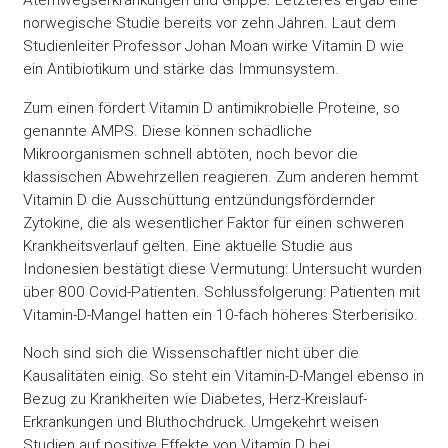
Atemwegserkrankungen und Grippe. Letzteres ergab eine
norwegische Studie bereits vor zehn Jahren. Laut dem
Studienleiter Professor Johan Moan wirke Vitamin D wie
ein Antibiotikum und stärke das Immunsystem.
Zum einen fördert Vitamin D antimikrobielle Proteine, so
genannte AMPS. Diese können schädliche
Mikroorganismen schnell abtöten, noch bevor die
klassischen Abwehrzellen reagieren. Zum anderen hemmt
Vitamin D die Ausschüttung entzündungsfördernder
Zytokine, die als wesentlicher Faktor für einen schweren
Krankheitsverlauf gelten. Eine aktuelle Studie aus
Indonesien bestätigt diese Vermutung: Untersucht wurden
über 800 Covid-Patienten. Schlussfolgerung: Patienten mit
Vitamin-D-Mangel hatten ein 10-fach höheres Sterberisiko.
Noch sind sich die Wissenschaftler nicht über die
Kausalitäten einig. So steht ein Vitamin-D-Mangel ebenso in
Bezug zu Krankheiten wie Diabetes, Herz-Kreislauf-
Erkrankungen und Bluthochdruck. Umgekehrt weisen
Studien auf positive Effekte von Vitamin D bei