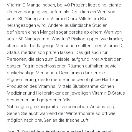
Vitamin D-Mangel haben, bei 40 Prozent liegt eine leichte
Unterversorgung vor, sofern als Definition ein Wert von
unter 30 Nanogramm Vitamin D pro Milliliter im Blut
herangezogen wird. Andere, ausländische Studien
definieren einen Mangel sogar bereits ab einem Wert von
unter 50 Nanogramm. Was tun? Risikogruppen wie kranke,
ältere oder bettlägerige Menschen sollten ihren Vitamin-D-
Status medizinisch prüfen lassen. Das gilt auch für
Personen, die sich zum Beispiel aufgrund ihrer Arbeit den
ganzen Tag in geschlossenen Räumen aufhalten sowie
dunkelhäutige Menschen. Denn umso dunkler die
Pigmentierung, desto mehr Sonne benötigt die Haut zur
Produktion des Vitamins. Mittels Blutabnahme können
Mediziner und Heilpraktiker den jeweiligen Vitamin D-Status
bestimmen und gegebenenfalls
Nahrungsergänzungsmittel verschreiben. Ansonsten gilt:
Gehen Sie auch während der Wintermonate so oft wie
möglich nach draußen an die frische Luft.
Tipp 2: Die richtige Ernährung – scharf, bunt, gesund!