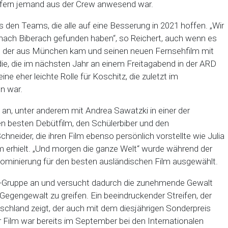
ofern jemand aus der Crew anwesend war.
den Teams, die alle auf eine Besserung in 2021 hoffen. „Wir
nach Biberach gefunden haben“, so Reichert, auch wenn es
r, der aus München kam und seinen neuen Fernsehfilm mit
ie, die im nächsten Jahr an einem Freitagabend in der ARD
ne eher leichte Rolle für Koschitz, die zuletzt im
n war.
an, unter anderem mit Andrea Sawatzki in einer der
den besten Debütfilm, den Schülerbiber und den
neider, die ihren Film ebenso persönlich vorstellte wie Julia
lm erhielt. „Und morgen die ganze Welt“ wurde während der
ominierung für den besten ausländischen Film ausgewählt.
tifa-Gruppe an und versucht dadurch die zunehmende Gewalt
egengewalt zu greifen. Ein beeindruckender Streifen, der
schland zeigt, der auch mit dem diesjährigen Sonderpreis
r Film war bereits im September bei den Internationalen