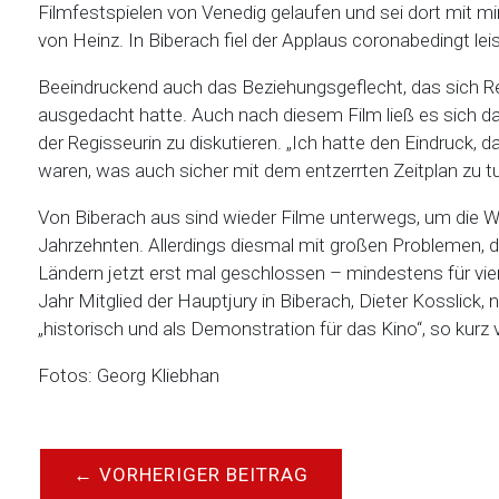
Filmfestspielen von Venedig gelaufen und sei dort mit m
von Heinz. In Biberach fiel der Applaus coronabedingt lei
Beeindruckend auch das Beziehungsgeflecht, das sich Re
ausgedacht hatte. Auch nach diesem Film ließ es sich d
der Regisseurin zu diskutieren. „Ich hatte den Eindruck,
waren, was auch sicher mit dem entzerrten Zeitplan zu tu
Von Biberach aus sind wieder Filme unterwegs, um die We
Jahrzehnten. Allerdings diesmal mit großen Problemen, d
Ländern jetzt erst mal geschlossen – mindestens für vie
Jahr Mitglied der Hauptjury in Biberach, Dieter Kosslick,
„historisch und als Demonstration für das Kino“, so ku
Fotos: Georg Kliebhan
←
VORHERIGER BEITRAG