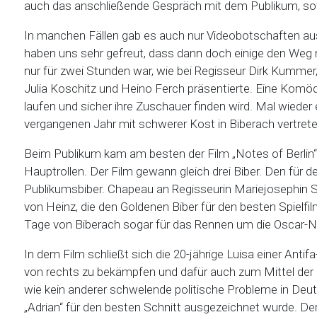
auch das anschließende Gespräch mit dem Publikum, s
In manchen Fällen gab es auch nur Videobotschaften aus 
haben uns sehr gefreut, dass dann doch einige den Weg 
nur für zwei Stunden war, wie bei Regisseur Dirk Kumme
Julia Koschitz und Heino Ferch präsentierte. Eine Komöd
laufen und sicher ihre Zuschauer finden wird. Mal wieder ei
vergangenen Jahr mit schwerer Kost in Biberach vertrete
Beim Publikum kam am besten der Film „Notes of Berlin“ 
Hauptrollen. Der Film gewann gleich drei Biber. Den für 
Publikumsbiber. Chapeau an Regisseurin Mariejosephin Sch
von Heinz, die den Goldenen Biber für den besten Spielfi
Tage von Biberach sogar für das Rennen um die Oscar-N
In dem Film schließt sich die 20-jährige Luisa einer An
von rechts zu bekämpfen und dafür auch zum Mittel der G
wie kein anderer schwelende politische Probleme in Deut
„Adrian“ für den besten Schnitt ausgezeichnet wurde. De