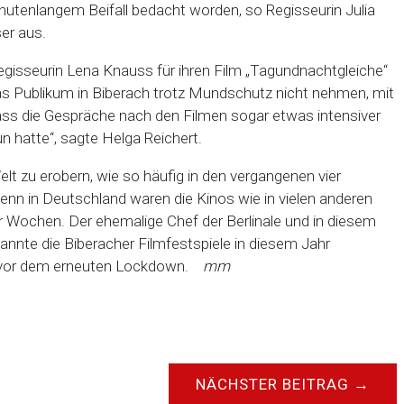
inutenlangem Beifall bedacht worden, so Regisseurin Julia
ser aus.
gisseurin Lena Knauss für ihren Film „Tagundnachtgleiche“
as Publikum in Biberach trotz Mundschutz nicht nehmen, mit
 dass die Gespräche nach den Filmen sogar etwas intensiver
n hatte“, sagte Helga Reichert.
lt zu erobern, wie so häufig in den vergangenen vier
enn in Deutschland waren die Kinos wie in vielen anderen
r Wochen. Der ehemalige Chef der Berlinale und in diesem
 nannte die Biberacher Filmfestspiele in diesem Jahr
rz vor dem erneuten Lockdown.
mm
NÄCHSTER BEITRAG
→