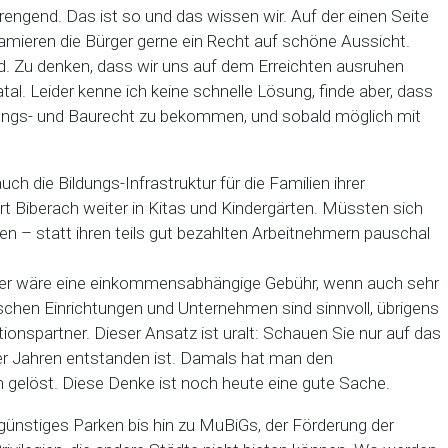
trengend. Das ist so und das wissen wir. Auf der einen Seite
lamieren die Bürger gerne ein Recht auf schöne Aussicht.
nd. Zu denken, dass wir uns auf dem Erreichten ausruhen
tal. Leider kenne ich keine schnelle Lösung, finde aber, dass
lanungs- und Baurecht zu bekommen, und sobald möglich mit
die Bildungs-Infrastruktur für die Familien ihrer
ert Biberach weiter in Kitas und Kindergärten. Müssten sich
gen – statt ihren teils gut bezahlten Arbeitnehmern pauschal
chter wäre eine einkommensabhängige Gebühr, wenn auch sehr
schen Einrichtungen und Unternehmen sind sinnvoll, übrigens
ionspartner. Dieser Ansatz ist uralt: Schauen Sie nur auf das
er Jahren entstanden ist. Damals hat man den
löst. Diese Denke ist noch heute eine gute Sache.
 günstiges Parken bis hin zu MuBiGs, der Förderung der