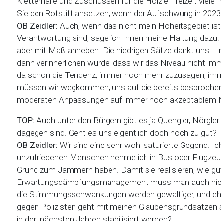
Kletterhalle und Zuschüssen für die Hölzle-Freizeit viele
Sie den Rotstift ansetzen, wenn der Aufschwung in 202
OB Zeidler:
Auch, wenn das nicht mein Hoheitsgebiet ist
Verantwortung sind, sage ich Ihnen meine Haltung dazu: 
aber mit Maß anheben. Die niedrigen Sätze dankt uns – 
dann verinnerlichen würde, dass wir das Niveau nicht imm
da schon die Tendenz, immer noch mehr zuzusagen, immer
müssen wir wegkommen, uns auf die bereits besprochene
moderaten Anpassungen auf immer noch akzeptablem Ni
TOP:
Auch unter den Bürgern gibt es ja Quengler, Nörgle
dagegen sind. Geht es uns eigentlich doch noch zu gut?
OB Zeidler:
Wir sind eine sehr wohl saturierte Gegend. I
unzufriedenen Menschen nehme ich in Bus oder Flugzeug m
Grund zum Jammern haben. Damit sie realisieren, wie gut
Erwartungsdämpfungsmanagement muss man auch hier m
die Stimmungsschwankungen werden gewaltiger, und ehrl
gegen Polizisten geht mit meinen Glaubensgrundsätzen s
in den nächsten Jahren stabilisiert werden?