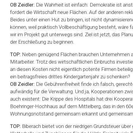
OB Zeidler:
Die Wahrheit ist einfach: Demokratie ist ans
fordert die Wirtschaft neue Flächen. Auf der anderen rek
Beides unter einen Hut zu bringen, ist nicht dynamisiere
können, weil praktisch Vollbeschäftigung besteht, wäre fa
wir im Projekt gut unterwegs sind. Ziel ist jetzt, das P
der Erschließung zu beginnen.
TOP:
Neben genügend Flächen brauchen Unternehmen auch 
Mitarbeiter. Trotz des wirtschaftlichen Einbruchs investi
an diesen Kosten nicht eigentlich potente Firmen beteili
ein beitragsfreies drittes Kindergartenjahr zu schenken?
OB Zeidler:
Die Gebührenfreiheit finde ich falsch, gere
aufwändig für die Verwaltung. Und ja, Kooperationen zwi
auch existent: Die Krippe des Hospitals hat drei Kooperat
Boehringer-Hochhaus auf dem Mittelberg, das in den 60
Wohnungsnotstand gemeinsam erkannt und gemeinsam ge
TOP:
Biberach bietet von der niedrigen Grundsteuer über