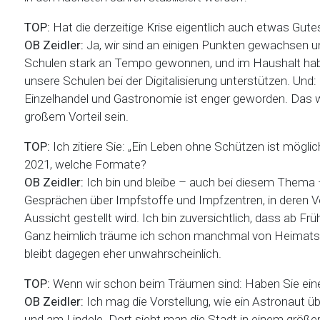
TOP:
Hat die derzeitige Krise eigentlich auch etwas Gute
OB Zeidler:
Ja, wir sind an einigen Punkten gewachsen 
Schulen stark an Tempo gewonnen, und im Haushalt haben 
unsere Schulen bei der Digitalisierung unterstützen. U
Einzelhandel und Gastronomie ist enger geworden. Das w
großem Vorteil sein.
TOP:
Ich zitiere Sie: „Ein Leben ohne Schützen ist mögli
2021, welche Formate?
OB Zeidler:
Ich bin und bleibe – auch bei diesem Thema 
Gesprächen über Impfstoffe und Impfzentren, in deren 
Aussicht gestellt wird. Ich bin zuversichtlich, dass ab Fr
Ganz heimlich träume ich schon manchmal von Heimats
bleibt dagegen eher unwahrscheinlich.
TOP:
Wenn wir schon beim Träumen sind: Haben Sie einen
OB Zeidler:
Ich mag die Vorstellung, wie ein Astronaut übe
und am Lindele. Dort sieht man die Stadt in einem größer