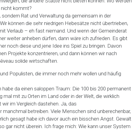
 Privilegien, die andere Städte nicht bieten können. Wo werden
3 nicht kommt?
, sondern Rat und Verwaltung da gemeinsam in der
Wir können die sehr niedrigen Hebesätze nicht übertrieben,
mit Verlaub – eh fast niemand. Und wenn der Gemeinderat
er weiter anheben dürfen, dann wäre ich zufrieden. Es gibt
 noch diese und jene Idee ins Spiel zu bringen. Davon
n Projekte konzentrieren, und dann können wir nach
veau solide wirtschaften.
r und Populisten, die immer noch mehr wollen und häufig
ch habe da einen saloppen Traum: Die 100 bis 200 permanent
al mit zu Orten im Land oder in der Welt, die wirklich
 wir im Vergleich dastehen. Ja, das
anchmal betreiben. Viele Menschen sind unberechenbar,
ich gesagt habe ich davor auch ein bisschen Angst. Gewalt
o gar nicht überein. Ich frage mich: Wie kann unser System