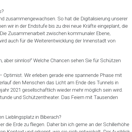
s?
und zusammengewachsen. So hat die Digitalisierung unserer
wir in der Endstufe bis zu drei neue Kräfte eingeplant, die
nd: Die Zusammenarbeit zwischen kommunaler Ebene,
ird auch für die Weiterentwicklung der Innenstadt von
ch, aber sinnlos!“ Welche Chancen sehen Sie für Schützen
– Optimist. Wir erleben gerade eine spannende Phase mit
Verlauf den Menschen das Licht am Ende des Tunnels in
ühjahr 2021 gesellschaftlich wieder mehr möglich sein wird.
tunde und Schützentheater. Das Feiern mit Tausenden
 Lieblingsplatz in Biberach?
r die Erde zu fliegen. Daher bin ich gerne an der Schillerhöhe
en Kontext und erkennt, wie sie sich entwickelt. Der Ausblick