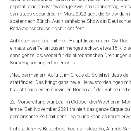
geplant, eine am Mittwoch, je zwei am Donnerstag, Frei
samstags sogar drei. Im März 2022 geht die Show dann 
später nach Zürich. Auch zahlreiche Shows in Deutschlan
Redaktionsschluss noch nicht fest.
Auftreten wird Lea mit ihrer Hauptdisziplin, dem Cyr-Rad
ein aus zwei Teilen zusammengesteckter, etwa 15 Kilo schw
dann geht’s los, wobei für die akrobatischen Drehungen
Körperspannung erforderlich ist.
„Neu bei meinem Auftritt im Cirque du Soleil ist, dass 
stattfindet. Das bringt ganz neue Herausforderungen mit si
braucht man einen speziellen Boden auf der Bühne und 
Zur Vorbereitung war Lea im Oktober drei Wochen in Mont
lernte. Seit November 2021 trainiert das ganze Cirque du 
gemeinsame Zeit mit dem Team und kann es kaum erwart
Fotos: Jeremy Beuzeboc, Ricarda Palazzolo, Alfredo Sa