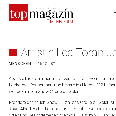
Zum
Inhalt
springen
Artistin Lea Toran J
MENSCHEN
16.12.2021
Aber sie blickte immer mit Zuversicht nach vorne, traini
Lockdown-Phasen hart und bekam im Herbst 2021 einen 
weltbekannten Show Cirque du Soleil.
Premiere der neuen Show „Luzia“ des Cirque du Soleil ist
Royal Albert Hall in London. Inspiriert ist diese spekta
Orten und Besonderheiten Mexikos. Bis zum 27. Februa