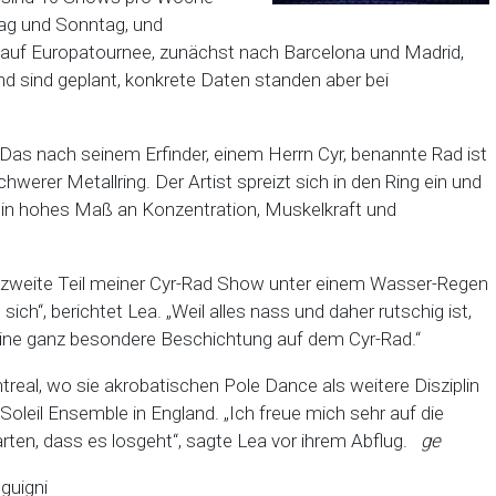
tag und Sonntag, und
auf Europatournee, zunächst nach Barcelona und Madrid,
d sind geplant, konkrete Daten standen aber bei
. Das nach seinem Erfinder, einem Herrn Cyr, benannte Rad ist
erer Metallring. Der Artist spreizt sich in den Ring ein und
 ein hohes Maß an Konzentration, Muskelkraft und
der zweite Teil meiner Cyr-Rad Show unter einem Wasser-Regen
ch“, berichtet Lea. „Weil alles nass und daher rutschig ist,
eine ganz besondere Beschichtung auf dem Cyr-Rad.“
real, wo sie akrobatischen Pole Dance als weitere Disziplin
Soleil Ensemble in England. „Ich freue mich sehr auf die
en, dass es losgeht“, sagte Lea vor ihrem Abflug.
ge
nguigni