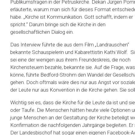
Publikumsfragen in der Petruskirche. Dekan Jürgen Po
erläuterte, warum man sich für dieses Format entschied
habe. „Kirche ist Kommunikation. Gott schafft, indem er
spricht.“ Darum bringe sich die Kirche in den
gesellschaftlichen Dialog ein.
Das Interview führte die aus dem Film „Landrauschen“
bekannte Schauspielerin und Kabarettistin Kathi Wolf. S
sei eine der wenigen aus ihrem Freundeskreis, die noch
Kirchensteuern bezahle, bekannte sie. Auf die Frage, wa
könne, führte Bedford-Strohm den Wandel der Gesellschaf
gehen. Doch oftmals wäre dies nur aus Angst vor sozialen 
der Leute nur aus Konvention in die Kirche gehen. Sie soll
Wichtig sei es, dass die Kirche für die Leute da ist und s
oder Taufe. Die Menschen hätten heute viele Optionen 
junge Menschen an der Gestaltung der Kirche beteiligt w
Konfirmation die nachfolgenden Jahrgänge begleiten. Er 
Der Landesbischof hat sogar einen eigenen Facebook-A