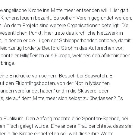
angelische Kirche ins Mittelmeer entsenden will. Hier galt
Kirchensteuern bezahlt. Es soll ein Verein gegründet werden,
An dem Projekt sind weitere Organisationen beteiligt. Die
sentlichen Punkt. Hier trete das kirchliche Netzwerk in
, in denen er die Lügen der Schlepperbanden entlarve, damit
 Gleichzeitig forderte Bedford-Strohm das Aufbrechen von
nannte er Billigfleisch aus Europa, welches den afrikanischen
 bringe.
 seine Eindrücke von seinem Besuch bei Seawatch. Er
f den Flüchtlingsbooten, von der Not in lybischen
anden verpfändet haben“ und in die Sklaverei oder
s, sie auf dem Mittelmeer sich selbst zu überlassen? Es
 Publikum. Den Anfang machte eine Spontan-Spende, bei
n Tisch gelegt wurde. Eine andere Frau berichtete, dass sie
er in die Kirche eingetreten sei, weil diese ihre Werte