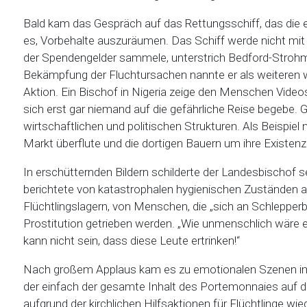
Bald kam das Gespräch auf das Rettungsschiff, das die ev
es, Vorbehalte auszuräumen. Das Schiff werde nicht mit 
der Spendengelder sammele, unterstrich Bedford-Strohm. 
Bekämpfung der Fluchtursachen nannte er als weiteren we
Aktion. Ein Bischof in Nigeria zeige den Menschen Videos
sich erst gar niemand auf die gefährliche Reise begebe.
wirtschaftlichen und politischen Strukturen. Als Beispiel 
Markt überflute und die dortigen Bauern um ihre Existenz
In erschütternden Bildern schilderte der Landesbischof
berichtete von katastrophalen hygienischen Zuständen au
Flüchtlingslagern, von Menschen, die „sich an Schlepperb
Prostitution getrieben werden. „Wie unmenschlich wäre e
kann nicht sein, dass diese Leute ertrinken!“
Nach großem Applaus kam es zu emotionalen Szenen im
der einfach der gesamte Inhalt des Portemonnaies auf de
aufgrund der kirchlichen Hilfsaktionen für Flüchtlinge wied