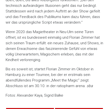
üben, üben, bis alles reibungslos funktioniert. „Bei den
technisch aufwändigen Illusionen geht das nur bedingt.
Stattdessen wird nach jedem Auftritt an der Show gefeilt
und das Feedback des Publikums kann dazu führen, dass
wir das ursprüngliche Script etwas verändern.“
Wenn 2020 das Magietheater in Neu-Ulm seine Türen
öffnet, ist es bundesweit einmalig und Florian Zimmer hat
sich seinen Traum erfüllt: ein neues Zuhause, und Shows, in
denen Erwachsene das faszinierende Gefühl von etwas
völlig Unerwartetem, Magischem erleben, das mit der
Kindheit verlorenging.
Bis es soweit ist, startet Florian Zimmer im Oktober in
Hamburg zu einer Tournee, bei der er erstmals sein
abendfüllendes Programm „Meet the Magic“ zeigt.
Abschluss ist am 30.10. in der ratiopharm arena.
sba
Fotos: Alexander Kaya, Sigrid Balke