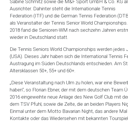
Sabine Schmitz sowie die M&F Sport GmbH & Co. KG al
Ausrichter. Dahinter steht die Internationale Tennis
Federation (ITF) und die German Tennis Federation (DTB
als Veranstalter der Tennis Senior World Championships.
2018 fand die Senioren-WM nach sechzehn Jahren erst
wieder in Deutschland statt.
Die Tennis Seniors World Championships werden jedes Ja
(USA). Dieses Jahr haben sich die International Tennis F
Austragung im Süden Deutschlands entschieden. Am Star
Altersklassen 50+, 55+ und 60+.
„Diese Veranstaltung nach Ulm zu holen, war eine Bewerbu
haben“, so Florian Ebner, der mit dem deutschen Team Ü-6
2016 eingeweihte neue Anlage des New Golf Club mit d
dem TSV Pfuhl, sowie die Zelte, die an beiden Players Ni
Einmal unter dem Motto Bavarian Night, das andere Mal al
Kontakte oder das Wiedersehen mit bekannten Tourspiel