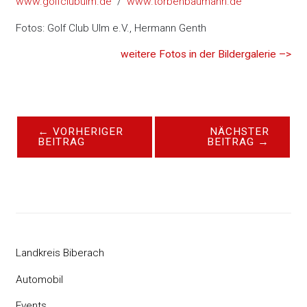
www.golfclubulm.de
/
www.torbenbaumann.de
Fotos: Golf Club Ulm e.V., Hermann Genth
weitere Fotos in der Bildergalerie –>
←
VORHERIGER
NÄCHSTER
BEITRAG
BEITRAG
→
Landkreis Biberach
Automobil
Events