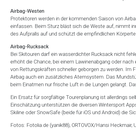
Airbag-Westen
Protektoren werden in der kommenden Saison von Airba
einfassen. Beim Sturz bläst sich die Weste auf, nimmt in
des Aufpralls auf und schützt die empfindlichen Körperte
Airbag-Rucksack
Bei Skitouren darf ein wasserdichter Rucksack nicht feh
erhöht die Chance, bei einem Lawinenabgang oder nach e
von Rettungskräften schneller geborgen zu werden. Im 
Airbag auch ein zusätzliches Atemsystem. Das Mundstüc
beim Einatmen nur frische Luft in die Lungen gelangt. D
Ein Ersatz für sorgfältige Tourenplanung ist allerdings s
Einschätzung unterstützen die diversen Wintersport Apps 
Skiline oder SnowSafe (beide für iOS und Android) die S
Fotos: Fotolia.de (yanik88), ORTOVOX/Hansi Heckmair, 