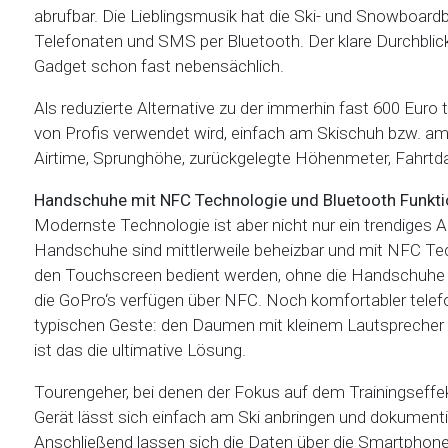
abrufbar. Die Lieblingsmusik hat die Ski- und Snowboar
Telefonaten und SMS per Bluetooth. Der klare Durchblick 
Gadget schon fast nebensächlich.
Als reduzierte Alternative zu der immerhin fast 600 Euro 
von Profis verwendet wird, einfach am Skischuh bzw.
Airtime, Sprunghöhe, zurückgelegte Höhenmeter, Fahrtdau
Handschuhe mit NFC Technologie und Bluetooth Funkti
Modernste Technologie ist aber nicht nur ein trendiges 
Handschuhe sind mittlerweile beheizbar und mit NFC 
den Touchscreen bedient werden, ohne die Handschuhe
die GoPro‘s verfügen über NFC. Noch komfortabler telef
typischen Geste: den Daumen mit kleinem Lautsprecher 
ist das die ultimative Lösung.
Tourengeher, bei denen der Fokus auf dem Trainingseffek
Gerät lässt sich einfach am Ski anbringen und dokumenti
Anschließend lassen sich die Daten über die Smartphon