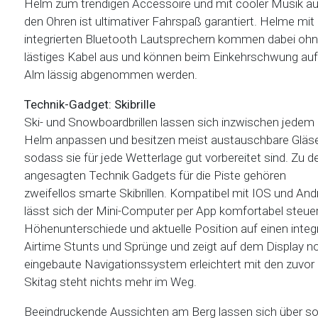
Helm zum trendigen Accessoire und mit cooler Musik au
den Ohren ist ultimativer Fahrspaß garantiert. Helme mit
integrierten Bluetooth Lautsprechern kommen dabei oh
lästiges Kabel aus und können beim Einkehrschwung auf
Alm lässig abgenommen werden.
Technik-Gadget: Skibrille
Ski- und Snowboardbrillen lassen sich inzwischen jedem
Helm anpassen und besitzen meist austauschbare Gläse
sodass sie für jede Wetterlage gut vorbereitet sind. Zu d
angesagten Technik Gadgets für die Piste gehören
zweifellos smarte Skibrillen. Kompatibel mit IOS und And
lässt sich der Mini-Computer per App komfortabel steuer
Höhenunterschiede und aktuelle Position auf einen integ
Airtime Stunts und Sprünge und zeigt auf dem Display noch
eingebaute Navigationssystem erleichtert mit den zuvor 
Skitag steht nichts mehr im Weg.
Beeindruckende Aussichten am Berg lassen sich über soz