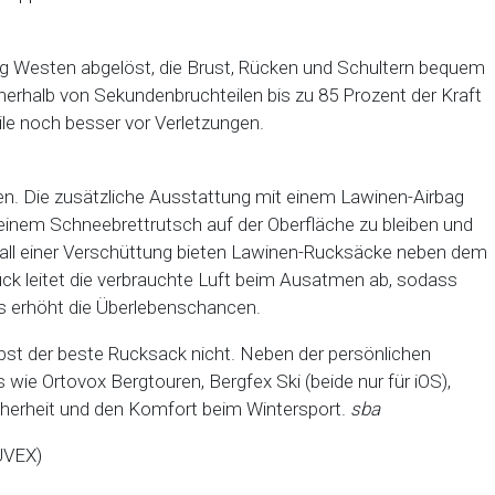
g Westen abgelöst, die Brust, Rücken und Schultern bequem
nerhalb von Sekundenbruchteilen bis zu 85 Prozent der Kraft
ile noch besser vor Verletzungen.
len. Die zusätzliche Ausstattung mit einem Lawinen-Airbag
inem Schneebrettrutsch auf der Oberfläche zu bleiben und
Fall einer Verschüttung bieten Lawinen-Rucksäcke neben dem
k leitet die verbrauchte Luft beim Ausatmen ab, sodass
as erhöht die Überlebenschancen.
elbst der beste Rucksack nicht. Neben der persönlichen
wie Ortovox Bergtouren, Bergfex Ski (beide nur für iOS),
icherheit und den Komfort beim Wintersport.
sba
UVEX)