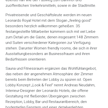
ebenso nah wie der Fußweg zum Bahnhof und
zuöffentlichen Verkehrsmitteln, sowie in die Stadtmitte.
Privatreisende und Geschäftsleute werden im neuen
Leonardo Royal Hotel mit dem Slogan „feeling good“
besonders herzlich willkommen geheißen. 35
festangestellte Mitarbeiter kümmern sich mit viel Liebe
zum Detail um die Gäste, denen insgesamt 148 Zimmern
und Suiten verschiedener Kategorien zur Verfügung
stehen. Darunter Women friendly rooms, die sich in ihrer
Ausstattungbesonders an Businessfrauen und ihren
Bedürfnissen orientieren.
Sauna und Fitnessraum ergänzen das Wohlfühlangebot,
das neben der angenehmen Atmosphäre der Zimmer
bereits beim Betreten der Lobby zu spüren ist. Open
Lobby Konzept „Look & Feel“ nennt Andreas Neudahm,
Interieur-Designer der Leonardo Hotels, die offene
Gestaltung mit fließenden Übergängen zwischen
Rezeption, Lobby, Bar und Restaurantbereich, den
bodentiefen Fenstern und einer detailverliebten